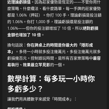
近理論虧損值
。因為莊家優勢是恆定的——不管你用什
麼策略、什麼纜法、看什麼路單，每一手牌的莊家優勢
都是 1.06%（押莊）。你打 100 手，理論虧損是投注額
的 1.06%。你打 1,000 手，理論虧損還是投注額的
1.06%——但你的投注額增加了 10 倍，所以
絕對虧損
金額也增加了 10 倍
。
換句話說：
你在牌桌上的時間是你最大的「隱形成
本」
。多待一小時就多投注幾萬元，多投注幾萬元就多
虧損幾百元。控制遊玩時間，是所有百家樂策略中
最容
易執行、效果最立竿見影
的一個。
數學計算：每多玩一小時你
多虧多少？
讓我們用具體數字來感受「時間成本」：