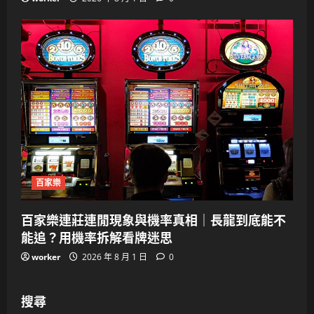
百家樂
百家樂連莊連閒現象與機率真相｜長龍到底能不
能追？用機率拆解看牌迷思
worker
2026 年 8 月 1 日
0
搜尋