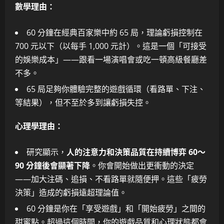
數學理由：
60 分鐘在經典百家樂中約 65 局，理論虧損控制在
700 元以下（以每手 1,000 元計）。這是一個「可接受
的娛樂成本」——跟看一場演唱會或吃一頓高級餐廳差
不多。
65 局足夠你體驗完整的遊戲循環（看路單、下注、
等結果），但不至於多到讓虧損失控。
心理學理由：
研究顯示，
人的注意力和決策品質在持續博弈 60～
90 分鐘後會顯著下降
。你會開始做出更衝動的決定
——加大注碼、追損、不看路單就隨便押。這些「疲勞
決策」造成的虧損遠超理論值。
60 分鐘是你在「享受遊戲」和「開始疲勞」之間的
甜蜜點。超過這個時間，你的遊戲品質和心理狀態都會