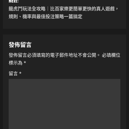
Next:
t
龍虎鬥玩法全攻略｜比百家樂更簡單更快的真人遊戲，
n
規則、機率與最佳投注策略一篇搞定
a
v
發佈留言
i
發佈留言必須填寫的電子郵件地址不會公開。
必填欄位
標示為
*
g
留言
*
a
t
i
o
n