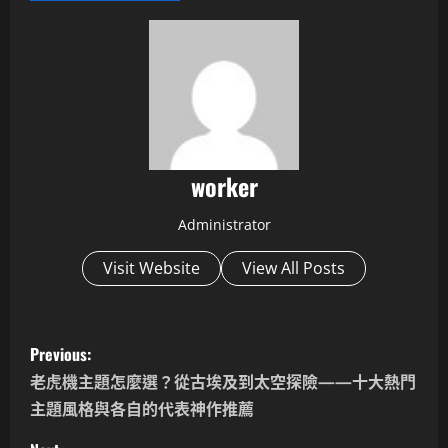
worker
Administrator
Visit Website
View All Posts
P
Previous:
o
老虎機主題怎麼選？從古埃及到太空探險——十大熱門
主題風格與各自的代表神作推薦
s