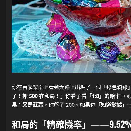
你在百家樂桌上看到大路上出現了一個
「綠色斜線
了！押 500 在和局！
」你看了看
「1:8」的賠率
→ 
果：
又是莊贏
。你虧了 200。如果你
「知道數據」
和局的「精確機率」——9.52