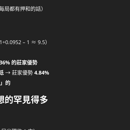
每局都有押和的話）
÷0.0952 – 1 ≈ 9.5）
36% 的莊家優勢
」低
→ 莊家優勢
4.84%
」的
想的罕見得多