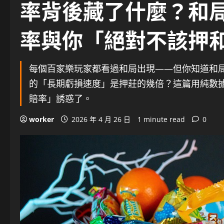
率背後藏了什麼？和
率與你「絕對不該押
每個百家樂玩家都看過和局出現——但你知道和
的「長期虧損速度」是押莊的幾倍？這篇用純數據
賠率」誘惑了。
worker
2026 年 4 月 26 日
1 minute read
0