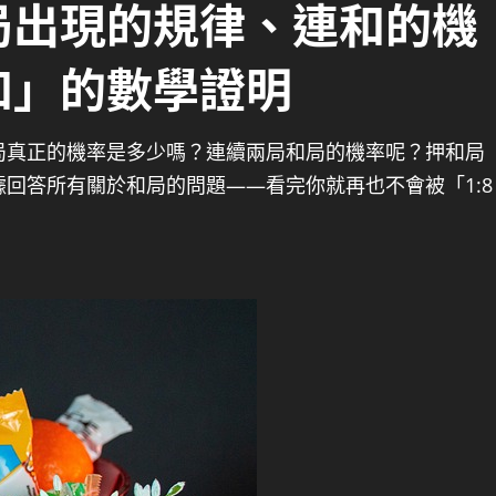
局出現的規律、連和的機
和」的數學證明
局真正的機率是多少嗎？連續兩局和局的機率呢？押和局
回答所有關於和局的問題——看完你就再也不會被「1:8