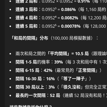
連續 2 局和
：0.0952 × 0.0952 =
0.91%
（每 11
連續 3 局和
：0.0952³ =
0.086%
（每 1,160 局約
連續 4 局和
：0.0952⁴ =
0.0082%
（每 12,200 
連續 5 局和
：0.0952⁵ =
0.00078%
（每 128,00
「和局的間隔」分布
（100,000 局模擬數據）：
兩次和局之間的
「平均間隔」= 10.5 局
（跟理論
間隔 1-5 局
的機率：
39%
（每 3 次和局中有 1 
間隔 6-15 局
：
42%
（最常見的「
正常間隔
」）
間隔 16-30 局
：
16%
（「
等了一陣子
」）
間隔 30 局以上
：
3%
（「
很久沒和
」但完全正常
最長的一次間隔
：
52 局
（連續 52 局沒有和局！