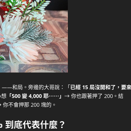
」
——和局。旁邊的大哥說：「
已經 15 局沒開和了，要
心想
「500 變 4,000 耶⋯⋯」
→ 你也跟著押了 200。結
→ 你不會押那 200 塊的。
% 到底代表什麼？