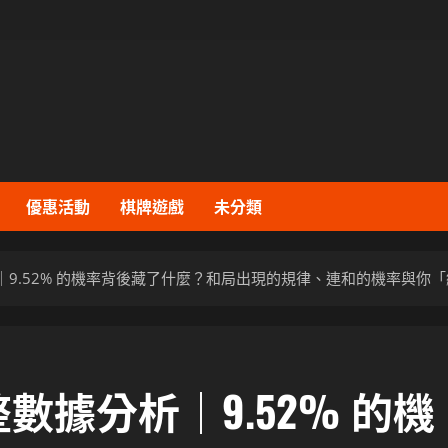
優惠活動
棋牌遊戲
未分類
9.52% 的機率背後藏了什麼？和局出現的規律、連和的機率與你
據分析｜9.52% 的機