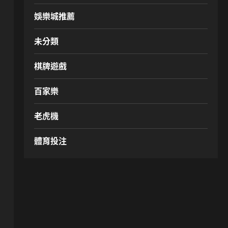
娛樂城推薦
未分類
棋牌遊戲
百家樂
老虎機
體育投注