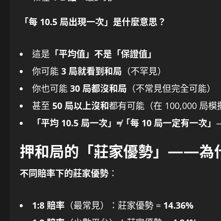
「每 10.5 局出現一次」是什麼意思？
這是
「平均值」不是「保證值」
你可能
3 局就看到和局
（不罕見）
你也可能
30 局都沒和局
（不常見但完全可能）
甚至
50 局以上沒和
都有可能（在 100,000 
「平均 10.5 局一次」≠「每 10 局一定有一次」
押和局的「莊家優勢」——為
不同賠率下的莊家優勢
：
1:8 賠率
（最常見）：莊家優勢 =
14.36%