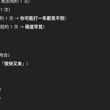
0 局出現約 1 次）
 1 次）
局約 1 次 →
你可能打一年都見不到
）
0 局約 1 次 →
極度罕見
）
吻合）
次「
很快又來
」）
）
）