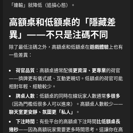
「連輸」就降低（追損心態）。
高額桌和低額桌的「隱藏差
異」——不只是注碼不同
除了最低注碼之外，高額桌和低額桌在
遊戲體驗
上也有
一些差異：
荷官品質
：高額桌通常配備
更資深、更專業
的荷官
——擠牌更有儀式感、互動更親切。低額桌的荷官可能
相對年輕、經驗較少。
牌桌人數
：低額桌的同時在線玩家人數通常
多很多
（因為門檻低很多人可以進來）。高額桌人數較少——
聊天室更安靜、氛圍更「私人」
。
下注時間
：有些平台的高額桌下注時間
比低額桌長
幾秒
——因為高額玩家需要更多時間思考。這讓你在高