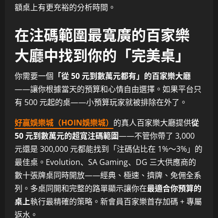
額桌上有更充裕的分析時間。
在注碼範圍最寬廣的百家樂
大廳中找到你的「完美桌」
你需要一個
「從 50 元到數萬元都有」的百家樂大廳
——讓你根據當天的預算和心情自由選擇。如果平台只
有 500 元起的桌——小預算玩家就被排除在外了。
好贏娛樂城（HOIN娛樂城）
的真人百家樂大廳提供
從
50 元到數萬元的超寬注碼範圍
——不管你帶了 3,000
元還是 300,000 元都能找到「注碼佔比在 1%～3%」的
最佳桌。Evolution、SA Gaming、DG 三大供應商的
數十張牌桌同時開放——經典、極速、擠牌、免佣全系
列。多桌同開和完整的路單顯示讓你在
最適合你預算的
桌上
執行最精確的策略。新會員百家樂首存加碼 + 專屬
返水。