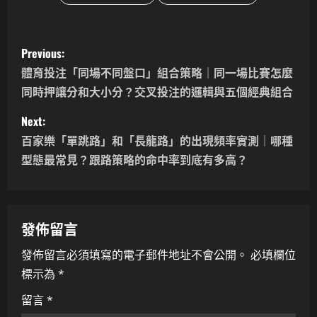
P
Previous:
o
體育投注「同場不同盤口」組合策略｜同一場比賽怎麼
同時押讓分和大小分？交叉投注的邏輯與五個經典組合
s
Next:
t
百家樂「單跳路」和「長龍路」的出現頻率實測｜哪種
n
型態最常見？跟路策略的命中率到底有多高？
a
v
發佈留言
i
發佈留言必須填寫的電子郵件地址不會公開。
必填欄位
標示為
*
g
留言
*
a