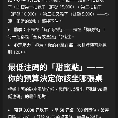
了。即使第一把贏了（餘額 15,000），第二把輸了
（餘額 10,000），第三把又輸了（餘額 5,000）——你
連「正常的波動」都撐不住。
體驗
：不是在「玩百家樂」——是在「擲硬幣」。
每一把都是「全有或全無」的賭注。
心理壓力
：極端。你的心跳在每一次翻牌時可能達
到 120+。
最低注碼的「甜蜜點」——
你的預算決定你該坐哪張桌
根據上面的破產風險分析，我們可以得出
「預算 vs 最
低注碼」的最佳配對
：
預算 3,000 元以下
→ 坐
50 元桌
（60 個單位，破產
風險 ~12%）。低於 50 元的桌更好，如果有的話。