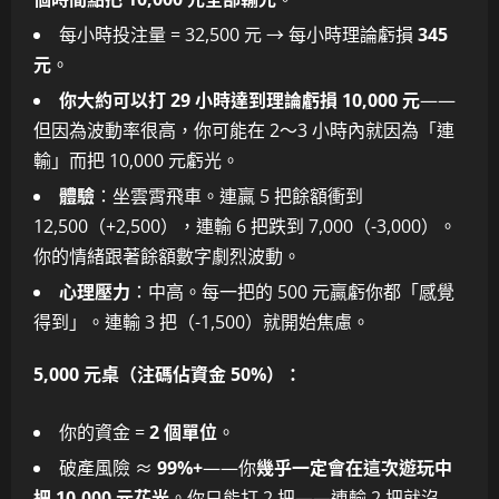
每小時投注量 = 32,500 元 → 每小時理論虧損
345
元
。
你大約可以打 29 小時達到理論虧損 10,000 元
——
但因為波動率很高，你可能在 2～3 小時內就因為「連
輸」而把 10,000 元虧光。
體驗
：坐雲霄飛車。連贏 5 把餘額衝到
12,500（+2,500），連輸 6 把跌到 7,000（-3,000）。
你的情緒跟著餘額數字劇烈波動。
心理壓力
：中高。每一把的 500 元贏虧你都「感覺
得到」。連輸 3 把（-1,500）就開始焦慮。
5,000 元桌（注碼佔資金 50%）：
你的資金 =
2 個單位
。
破產風險 ≈
99%+
——你
幾乎一定會在這次遊玩中
把 10,000 元花光
。你只能打 2 把——連輸 2 把就沒