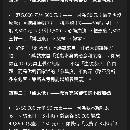
錯誤一：「坐太高」——預算不夠卻要「感受刺激」
帶 5,000 元坐 500 元桌——「因為 50 元桌贏了也沒
感覺」。結果連輸 7 把（機率約 1%——不算罕見）→
虧 3,500 元 → 只剩 1,500 → 心態崩潰 → 把最後 1,500
全押一手「搏回來」→ 又輸 → 歸零。
解決
：「刺激感」不應該來自「注碼大到讓你害
怕」——而應該來自「遊戲本身的懸念和策略」。如果
你在 100 元桌上覺得無聊——不是「注碼太小」的問
題，而是你對百家樂的「參與度」不夠深（路單分析、
多桌觀察、策略思考都能增加參與感）。
錯誤二：「坐太低」——預算充裕卻怕輸不敢加碼
帶 50,000 元坐 50 元桌——「因為我不想虧太
多」。結果打了 3 小時，餘額從 50,000 變成
49,850（只虧了 150 元）。你覺得「浪費了 3 小時的