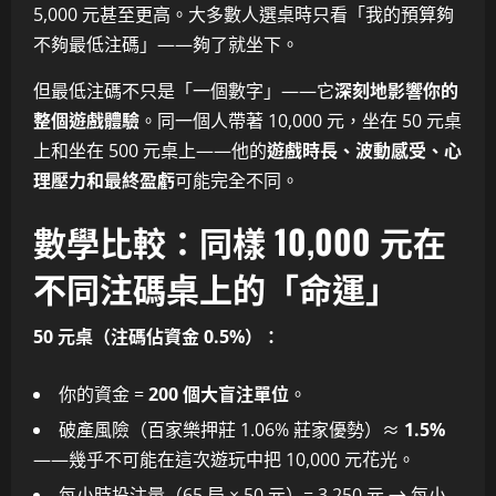
5,000 元甚至更高。大多數人選桌時只看「我的預算夠
不夠最低注碼」——夠了就坐下。
但最低注碼不只是「一個數字」——它
深刻地影響你的
整個遊戲體驗
。同一個人帶著 10,000 元，坐在 50 元桌
上和坐在 500 元桌上——他的
遊戲時長、波動感受、心
理壓力和最終盈虧
可能完全不同。
數學比較：同樣 10,000 元在
不同注碼桌上的「命運」
50 元桌（注碼佔資金 0.5%）：
你的資金 =
200 個大盲注單位
。
破產風險（百家樂押莊 1.06% 莊家優勢）≈
1.5%
——幾乎不可能在這次遊玩中把 10,000 元花光。
每小時投注量（65 局 × 50 元）= 3,250 元 → 每小