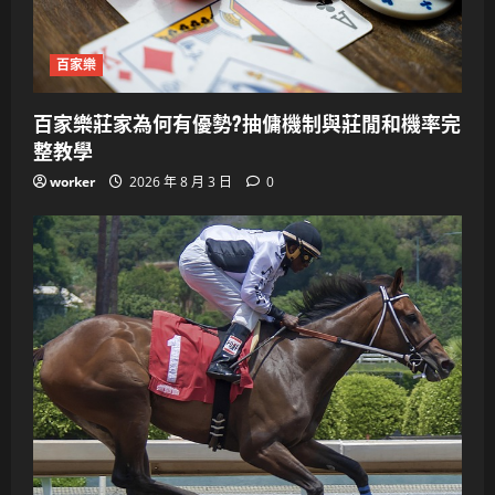
百家樂
百家樂莊家為何有優勢?抽傭機制與莊閒和機率完
整教學
worker
2026 年 8 月 3 日
0