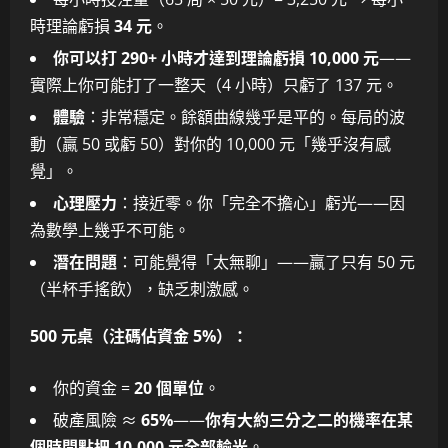
時理論虧損
34 元
。
你可以打 290+ 小時才達到理論虧損 10,000 元
——
實際上你可能打了一整天（4 小時）只虧了 137 元。
體驗
：非常穩定。餘額曲線幾乎是平的。每局的波
動（贏 50 或虧 50）對你的 10,000 元「幾乎沒有感
覺」。
心理壓力
：接近零。你「完全不擔心」虧光——因
為數學上幾乎不可能。
潛在問題
：可能覺得「太無聊」——贏了只有 50 元
（半杯手搖飲），缺乏刺激感。
500 元桌（注碼佔資金 5%）：
你的資金 =
20 個單位
。
破產風險 ≈
65%
——
你有大約三分之二的機率在某
個時間點把 10,000 元全部輸光
。