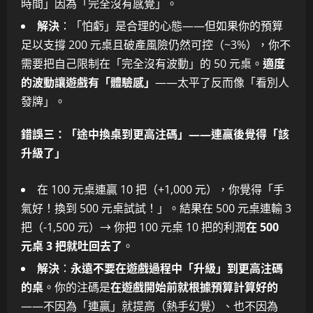
時間」因為「完全沒有感覺」。
解決
：「怕虧」是合理的心態——但如果你的預算
足以支撐 200 元桌且破產風險仍然可控（~3%），你不
需要把自己限制在「完全沒有波動」的 50 元桌。
適度
的波動讓遊戲有「體驗感」
——太平了反而像「看別人
發牌」。
錯誤三：「途中換桌到更高注碼」——連贏後覺得「該
升級了」
在 100 元桌連贏 10 把（+1,000 元），你覺得「手
氣好！換到 500 元桌試試！」。結果在 500 元桌連輸 3
把（-1,500 元）→ 你把 100 元桌 10 把的利潤
在 500
元桌 3 把就吐回去了
。
解決
：
永遠不要在遊戲過程中「升級」到更高注碼
的桌
。你的注碼是
在遊戲開始前就根據預算計算好的
——不因為「連贏」就提高（熱手幻覺）、也不因為