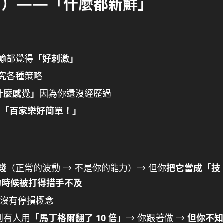
 個月）——「什麼都新鮮」
輸都覺得
「好刺激」
究各種策略
是什麼感覺」
因為你還沒經歷過
得
「百家樂好簡單！」
錢
（正常的波動 → 不是你的能力）→ 但你
把它當成「技
的時候被打得措手不及
 沒有停損概念
看到有人用「
馬丁格爾翻了 10 倍
」→ 你跟著做 →
但你不知