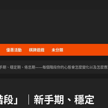
優惠活動
棋牌遊戲
未分類
｜新手期、穩定期、倦怠期——每個階段你的心態會怎麼變化以及怎麼應
 階段」｜新手期、穩定