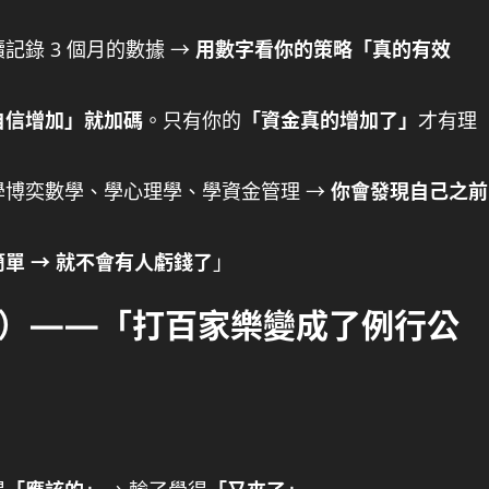
記錄 3 個月的數據 →
用數字看你的策略「真的有效
自信增加」就加碼
。只有你的
「資金真的增加了」
才有理
學博奕數學、學心理學、學資金管理 →
你會發現自己之前
單 → 就不會有人虧錢了
」
個月+）——「打百家樂變成了例行公