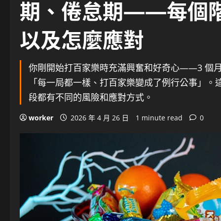
期、倦怠期——每個
以及怎麼應對
你剛開始打百家樂時充滿興奮和好奇心——3 個
「每一局都一樣、打百家樂變成了例行公事」。
段都有不同的風險和應對方式。
worker
2026 年 4 月 26 日
1 minute read
0