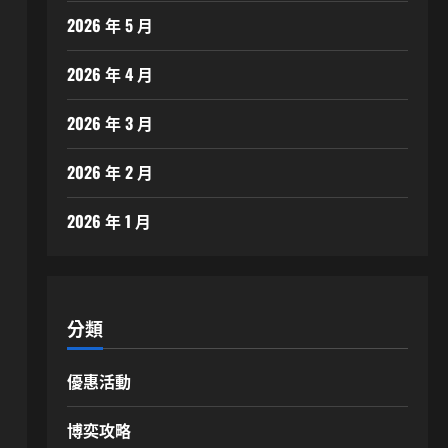
2026 年 5 月
2026 年 4 月
2026 年 3 月
2026 年 2 月
2026 年 1 月
分類
優惠活動
博奕攻略