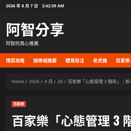
Skip
2026 年 8 月 7 日
2:42:40 AM
to
content
阿智分享
阿智的真心推薦
博奕攻略
娛樂城推薦
體育投注
老虎機
百家樂
Home
2026
4 月
26
百家樂「心態管理 3 階段」
百家樂
百家樂「心態管理 3