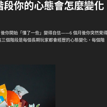
階段你的心態會怎麼變化
月後你開始「懂了一些」變得自信——6 個月後你突然覺
這三個階段是每個長期玩家都會經歷的心態變化，每個階