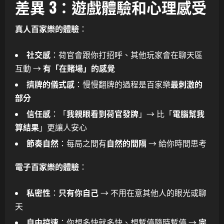
差異 3：遊戲體驗和心理感受
真人百家樂的體驗
：
社交感
：荷官會跟你打招呼、其他玩家會在聊天區
互動 →
有「在賭場」的感覺
擠牌的儀式感
：慢慢翻牌的過程是百家樂
最刺激的
部分
信任感
：「
我親眼看到荷官發牌
」→ 比「
電腦幫我
算結果
」更讓人安心
節奏自然
：每局之間有
自然的間隔
→ 給你時間思考
電子百家樂的體驗
：
私密性
：
只有你自己
→ 不用在意其他人的眼光或聊
天
自由控速
：你想多快就多快、想暫停隨時暫停 →
完