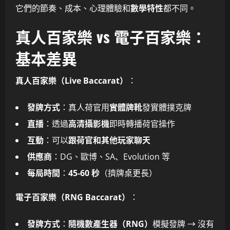
它們的節奏、成本、心理體驗和
數學特性
都不同。
真人百家樂 vs 電子百家樂：
基本差異
真人百家樂（Live Baccarat）
：
發牌方式
：真人荷官用
實體牌靴
發實體撲克牌
直播
：透過
高清攝影機
即時轉播荷官操作
互動
：可以
跟荷官和其他玩家聊天
供應商
：DG、歐博、SA、Evolution 等
每局時間
：
45-60 秒
（擠牌桌更長）
電子百家樂（RNG Baccarat）
：
發牌方式
：
隨機數產生器（RNG）
模擬發牌 → 沒有