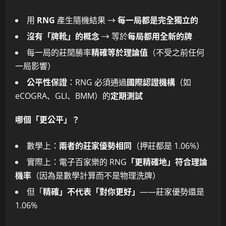
用
RNG
產生隨機結果 →
每一局都是完全獨立的
沒有「牌靴」的概念
→ 等於
每局都用全新的牌
每一局的莊閒勝率
精確等於理論值
（不受之前任何
一局影響）
公平性保證
：RNG 必須通過
國際認證機構
（如
eCOGRA、GLI、BMM）的
定期測試
哪個「更公平」？
數學上：
兩者的莊家優勢相同
（押莊都是 1.06%）
實際上：電子百家樂的 RNG
「更精確地」符合理論
機率
（因為是數學計算而不是物理洗牌）
但「
精確」不代表「對你更好」
——莊家優勢還是
1.06%