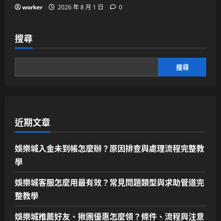
worker
2026 年 8 月 1 日
0
搜尋
搜尋
近期文章
娛樂城入金未到帳怎麼辦？原因排查與處理流程完整教
學
娛樂城客服怎麼用最有效？常見問題類型與求助管道完
整教學
娛樂城推薦好友、揪團優惠怎麼領？條件、流程與注意