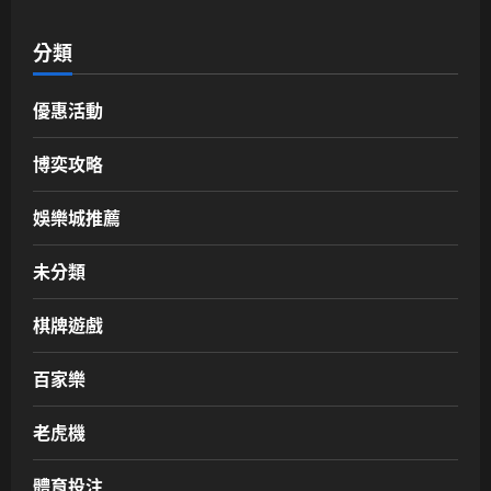
分類
優惠活動
博奕攻略
娛樂城推薦
未分類
棋牌遊戲
百家樂
老虎機
體育投注