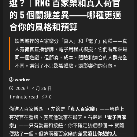
選？｜RNG 百家樂和真人荷官
的 5 個關鍵差異——哪種更適
合你的風格和預算
娛樂城裡的百家樂分「真人」和「電子」兩種——真
人有荷官直播發牌，電子用程式模擬。它們看起來是
同一個遊戲，但節奏、成本、體驗和適合的人群完全
不同。選錯了不只影響體驗，還影響你的荷包。
worker
2026 年 4 月 26 日
1 minute read
0
你進入百家樂區 → 左邊是
「真人百家樂」
——螢幕上
有荷官在發牌、有其他玩家在聊天。右邊是
「電子百家
樂」
——只有動畫和按鈕。你不確定該選哪個 → 就隨
便點了一個。但這兩種百家樂的
差異遠比你想的大
——