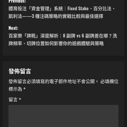
Previous:
o
體育投注「資金管理」系統｜Fixed Stake、百分比法、
凱利法——3 種注碼策略的實戰比較與最佳選擇
s
Next:
t
百家樂「牌靴」深度解析｜8 副牌 vs 6 副牌差在哪？洗
n
牌頻率、切牌位置如何影響你的遊戲體驗與策略
a
v
發佈留言
i
發佈留言必須填寫的電子郵件地址不會公開。
必填欄位
標示為
*
g
留言
*
a
t