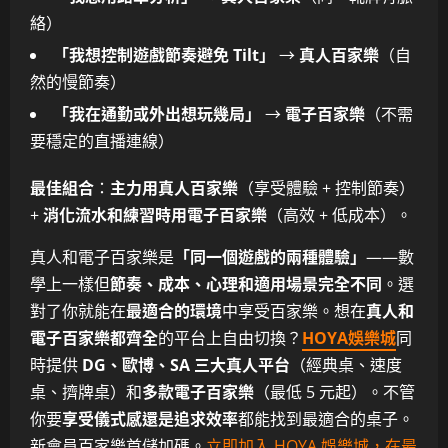
絡）
「我想控制遊戲節奏避免 Tilt」
→
真人百家樂
（自
然的慢節奏）
「我在通勤或外出想玩幾局」
→
電子百家樂
（不需
要穩定的直播連線）
最佳組合
：
主力用真人百家樂
（享受體驗 + 控制節奏）
+
消化流水和練習時用電子百家樂
（高效 + 低成本）。
真人和電子百家樂是
「同一個遊戲的兩種體驗」
——數
學上一樣但
節奏、成本、心理和適用場景完全不同
。選
對了你就能在
最適合的環境
中享受百家樂。想在
真人和
電子百家樂都齊全
的平台上自由切換？
HOYA娛樂城
同
時提供
DG、歐博、SA 三大真人平台
（經典桌、速度
桌、擠牌桌）和
多款電子百家樂
（最低 5 元起）。不管
你要
享受儀式感還是追求效率
都能找到最適合的桌子。
新會員百家樂首儲加碼。
立即加入 HOYA 娛樂城，在最