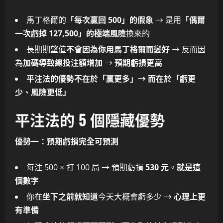
馬丁格爾的
「每次贏回 500」的假象
→ 是用
「偶爾
一次虧掉 127,500」的極端風險
換來的
長期期望值
不會因為你用馬丁格爾而變好
→ 反而因
為
加碼導致總投注額增加
→
預期虧損更高
平注法的優勢不在於「贏更多」→ 而在於「虧更
少、風險更低」
平注法的 5 個隱藏優勢
優勢一：預期虧損完全可預測
每注 500 × 打 100 局 → 預期虧損
530 元
。
就是這
個數字
你在
坐下之前就知道
今天大概會虧多少 →
心理上更
有準備