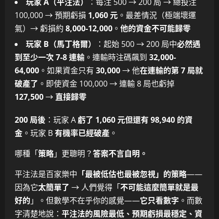
玩家 A（平注法）
：每注 500 → 200 局 → 總投注
100,000 → 預期虧損
1,060 元
。最差情況（極端壞運
氣）→ 虧損約
8,000-12,000
。
他的資金不可能歸零
玩家 B（馬丁格爾）
：起始 500 → 200 局中
必然遇
到至少一次 7-8 連輸
。連輸時注碼飆到
32,000-
64,000
。如果資金只有
30,000
→ 他
在連輸的第 7 局就
破產了
。即使資金 100,000 → 連輸 8 局也虧掉
127,500
→
直接歸零
200 局後
：玩家 A
虧了 1,060 元但還有 98,940 的資
金
。玩家 B
有機率已經破產
。
哪種「
策略
」更聰明？
答案不言自明。
平注法是百家樂中
「最被低估也最被忽視」的策略
——
因為它
太簡單了
→ 人們覺得「
不可能這麼簡單就是最
好的
」。但數學不在乎你的感覺——
它只看數字
。而數
字清楚地說：
平注法的風險最低、預期虧損最穩定、資