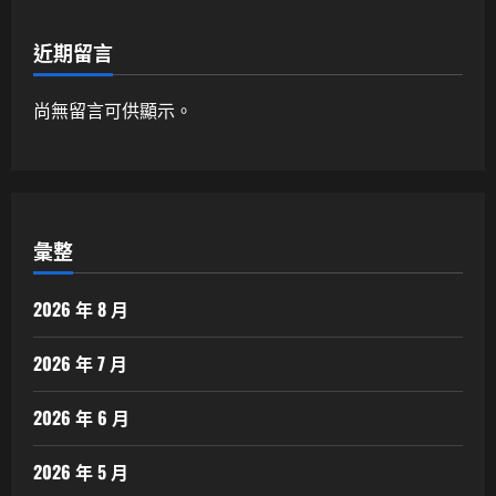
近期留言
尚無留言可供顯示。
彙整
2026 年 8 月
2026 年 7 月
2026 年 6 月
2026 年 5 月