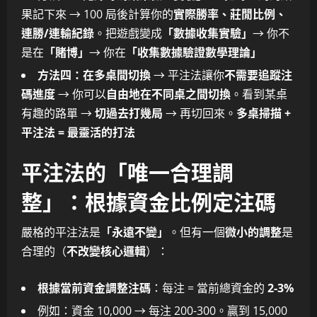
果記下來 → 100 局後計算你的
實際勝率、莊閒比例、
連勝/連輸紀錄
。把遊戲變成
「數據收集實驗」
→ 你不
是在
「賭博」
→ 你在
「收集數據驗證數學理論」
方法四：在多桌間切換
→ 平注法讓你
不需要追蹤注
碼進度
→ 你可以
自由地在不同桌之間切換
。看到某桌
有趣的路單 →
切過去打幾局
→ 再切回來。
多桌掃描 +
平注法 = 最靈活的打法
平注法的「唯一合理調
整」：根據資金比例定注碼
嚴格的平注法是
「永遠不變」
。但有一個
微小的調整
是
合理的（
不改變核心邏輯
）：
根據當前資金調整注碼
：每注 = 當前總資金的
2-3%
例如：資金 10,000 → 每注 200-300。贏到 15,000