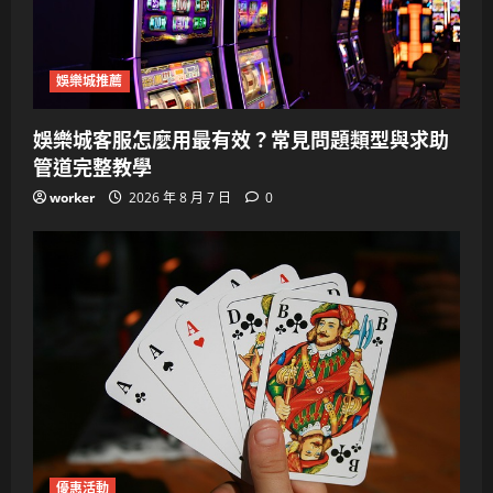
娛樂城推薦
娛樂城客服怎麼用最有效？常見問題類型與求助
管道完整教學
worker
2026 年 8 月 7 日
0
優惠活動