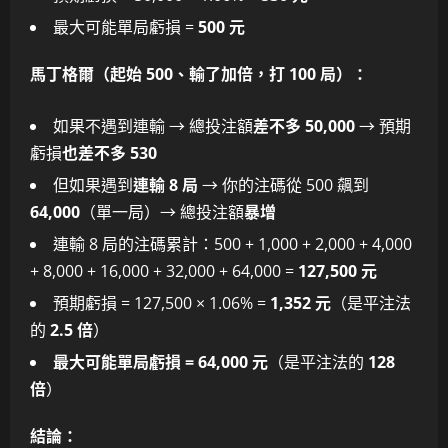
最大可能單局虧損 =
500 元
馬丁格爾（起始 500、輸了加倍，打 100 局）：
如果不遇到連輸 → 總投注額
差不多 50,000
→ 預期
虧損
也差不多 530
但如果遇到
連輸 8 局
→ 你的注碼從 500 飆到
64,000
（單一局）→ 總投注額
暴增
連輸 8 局的注碼累計：500 + 1,000 + 2,000 + 4,000
+ 8,000 + 16,000 + 32,000 + 64,000 =
127,500 元
預期虧損 = 127,500 × 1.06% =
1,352 元
（是平注法
的
2.5 倍
）
最大可能單局虧損 = 64,000 元
（是平注法的
128
倍
）
結論：