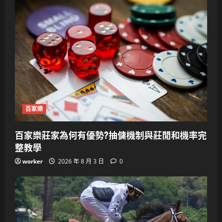
百家樂
百家樂莊家為何有優勢?抽傭機制與莊閒和機率完
整教學
worker
2026 年 8 月 3 日
0