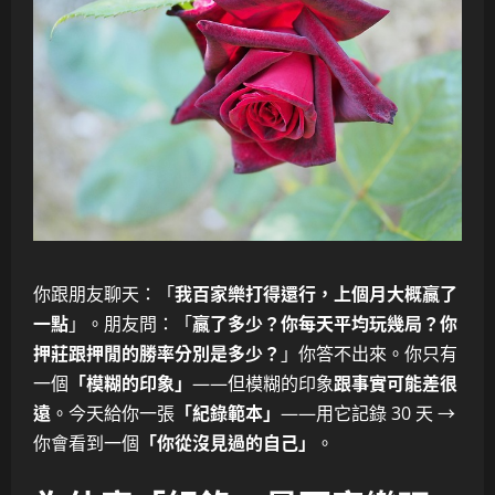
你跟朋友聊天：「
我百家樂打得還行，上個月大概贏了
一點
」。朋友問：「
贏了多少？你每天平均玩幾局？你
押莊跟押閒的勝率分別是多少？
」你答不出來。你只有
一個
「模糊的印象」
——但模糊的印象
跟事實可能差很
遠
。今天給你一張
「紀錄範本」
——用它記錄 30 天 →
你會看到一個
「你從沒見過的自己」
。