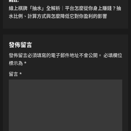
Next:
t
線上棋牌「抽水」全解析｜平台怎麼從你身上賺錢？抽
n
水比例、計算方式與怎麼降低它對你盈利的影響
a
v
發佈留言
i
發佈留言必須填寫的電子郵件地址不會公開。
必填欄位
標示為
*
g
留言
*
a
t
i
o
n