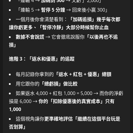
「連輸 4 →
加碼到 500
→ 又虧了 2,000」
「連輸 5 →
暫停 5 分鐘
→ 回來後小贏 300」
一個月後你會清楚看到：
「加碼追損」幾乎每次都
讓你虧更多、「暫停冷靜」大部分時候幫你止血
數據不會說謊
→ 它會徹底說服你
「以後再也不追
損」
進階 3：「返水和優惠」的追蹤
每月記錄你拿到的
「返水 + 紅包 + 優惠」總額
用它跟你的
「總虧損」做比較
如果返水 4,000 + 紅包 1,000 = 5,000 → 而你的淨虧
損是 6,000 →
你的「扣除優惠後的真實成本」只有
1,000
這個視角讓你
更準確地評估「繼續在這個平台玩是
否划算」