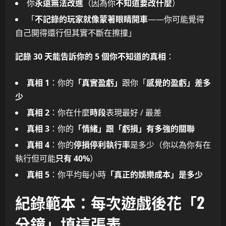
你
永遠無法改進
（因為你
不知道要改什麼
）
「
不記錄的玩家就像蒙著眼睛開車
——你可能覺得
自己開得還行但其實不斷在擦撞」
記錄 30 天能告訴你的 5 個你不知道的真相
：
真相 1
：你的
「真實盈虧」
跟你「
感覺的盈虧」差多
少
真相 2
：你在什麼
時段
表現最好 / 最差
真相 3
：你的
「情緒」跟「虧損」有多強的關聯
真相 4
：你的
停損停利執行率
是多少（你以為你有在
執行但可能
只有 40%
）
真相 5
：你平均每小時
「真正的娛樂成本」是多少
紀錄範本：每次遊戲後花「2
分鐘」填這張表