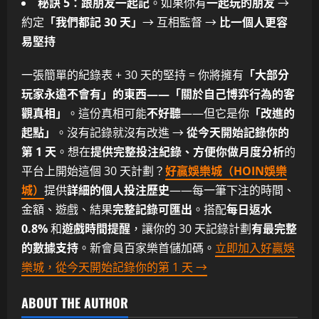
秘訣 5：跟朋友一起記
。如果你有
一起玩的朋友
→
約定
「我們都記 30 天」
→ 互相監督 →
比一個人更容
易堅持
一張簡單的紀錄表 + 30 天的堅持 = 你將擁有
「大部分
玩家永遠不會有」的東西——「關於自己博弈行為的客
觀真相」
。這份真相可能
不好聽
——但它是你
「改進的
起點」
。沒有記錄就沒有改進 →
從今天開始記錄你的
第 1 天
。想在
提供完整投注紀錄、方便你做月度分析
的
平台上開始這個 30 天計劃？
好贏娛樂城（HOIN娛樂
城）
提供
詳細的個人投注歷史
——每一筆下注的時間、
金額、遊戲、結果
完整記錄可匯出
。搭配
每日返水
0.8%
和
遊戲時間提醒
，讓你的 30 天記錄計劃
有最完整
的數據支持
。新會員百家樂首儲加碼。
立即加入好贏娛
樂城，從今天開始記錄你的第 1 天 →
ABOUT THE AUTHOR