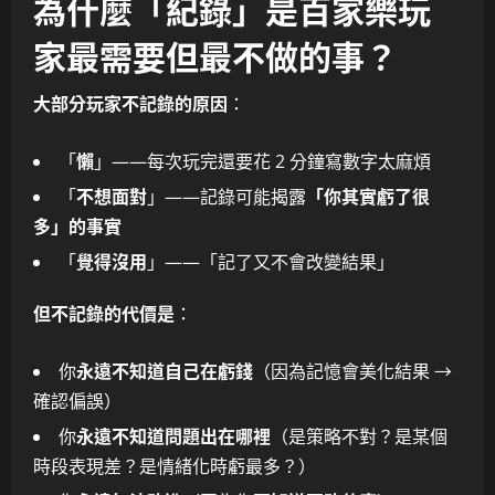
為什麼「紀錄」是百家樂玩
家最需要但最不做的事？
大部分玩家不記錄的原因
：
「
懶
」——每次玩完還要花 2 分鐘寫數字太麻煩
「
不想面對
」——記錄可能揭露
「你其實虧了很
多」的事實
「
覺得沒用
」——「記了又不會改變結果」
但不記錄的代價是
：
你
永遠不知道自己在虧錢
（因為記憶會美化結果 →
確認偏誤）
你
永遠不知道問題出在哪裡
（是策略不對？是某個
時段表現差？是情緒化時虧最多？）