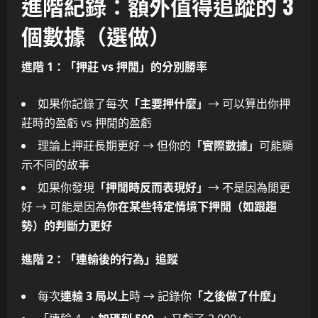
進階紀錄：額外值得追蹤的 3
個數據（選做）
進階 1：「押莊 vs 押閒」的分別勝率
如果你記錄了每次
「主要押什麼」
→ 可以算出你押
莊時的盈虧 vs 押閒的盈虧
理論上押莊長期更好 → 但你的
「實際數據」
可能顯
示不同的故事
如果你發現
「押閒時反而表現好」
→ 不是因為閒更
好 → 可能是因為
你在某些特定情境下押閒（如跟趨
勢）的判斷力更好
進階 2：「連輸後的行為」追蹤
每次
連輸 3 局以上
時 → 記錄你
「之後做了什麼」