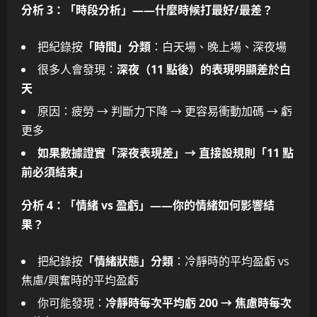
分析 3：「時段分析」——什麼時候打最好/最差？
把紀錄按
「時間」分類
：白天場、晚上場、深夜場
很多人會發現：
深夜（11 點後）的表現明顯差於白
天
原因：疲勞 → 判斷力下降 → 更容易衝動加碼 → 虧
更多
如果數據證實「深夜表現差」→ 直接設規則「11 點
前必須結束」
分析 4：「情緒 vs 盈虧」——你的情緒如何影響結
果？
把紀錄按
「情緒狀態」分類
：冷靜時的平均盈虧 vs
焦慮/興奮時的平均盈虧
你可能發現：
冷靜時每次平均虧 200 → 焦慮時每次