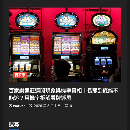
百家樂
百家樂連莊連閒現象與機率真相｜長龍到底能不
能追？用機率拆解看牌迷思
worker
2026 年 8 月 1 日
0
搜尋