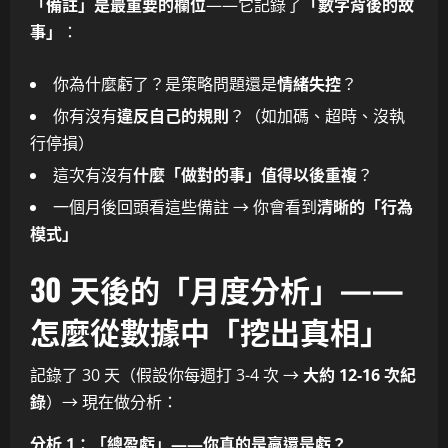
「備註」是最重要的欄位
——它記錄了
「數字背後的故
事」
：
你為什麼虧了？是策略問題還是
情緒失控
？
你有沒有
違反自己的規則
？（如加碼、超時、沒執
行停損）
這次有沒有
什麼「做對的事」值得以後重複
？
一個月後回頭看這些備註 → 你會看到
清晰的「行為
模式」
30 天後的「月度分析」——
怎麼從數據中「挖出真相」
記錄了 30 天（假設你每週打 3-4 次 →
大約 12-16 次紀
錄
）→ 現在做分析：
分析 1：「總盈虧」——你真的是贏還是虧？