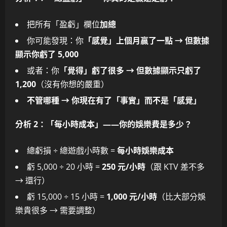
把所有「盈虧」欄位
加總
你可能發現：你
「感覺」上個月贏了一點 → 但數據
顯示你虧了 5,000
或者：你
「覺得」虧了很多 → 但數據顯示只虧了
1,200
（沒有你想的嚴重）
不管哪種 → 你現在有了「事實」而不是「感覺」
分析 2：「每小時成本」——你的娛樂費是多少？
總虧損 ÷ 總遊戲小時數 =
每小時娛樂成本
虧 5,000 ÷ 20 小時 =
250 元/小時
（跟 KTV 差不多
→ 還行）
虧 15,000 ÷ 15 小時 =
1,000 元/小時
（比大部分娛
樂貴很多 → 需要調整）