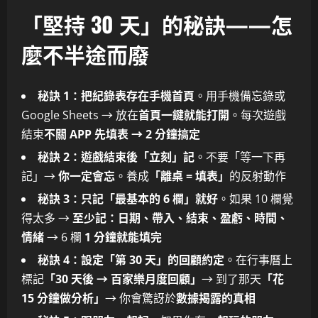
「堅持 30 天」的秘訣——怎
麼不半途而廢
秘訣 1：把紀錄表存在手機首頁
。用手機備忘錄或
Google Sheets → 放在
首頁一鍵就能打開
。每次遊戲
結束
不關 APP 先填表 → 2 分鐘搞定
秘訣 2：遊戲結束後「立刻」記
。不要「等一下再
記」→
你一定會忘
。養成
「離桌 = 填表」
的反射動作
秘訣 3：只記「最基本的 6 欄」就好
。如果 10 欄覺
得太多 →
至少記：日期、帶入、結束、盈虧、時間、
情緒
→ 6 欄
1 分鐘就能填完
秘訣 4：設定「第 30 天」的回顧約定
。在行事曆上
標記
「30 天後 → 百家樂月度回顧」
→ 到了那天
「花
15 分鐘做分析」
→ 你會驚訝於
數據揭露的真相