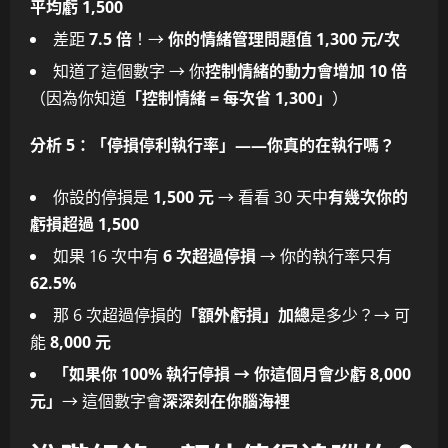
平均虧 1,500
差距
7.5 倍
！→
你的情緒管理問題值 1,300 元/次
知道了這個數字 → 你
控制情緒的動力會增加 10 倍
（因為你知道
「控制情緒 = 每次省 1,300」
）
分析 5：「停損停利執行率」——你真的在執行嗎？
你設的停損是
1,500 元
→ 看看 30 天中
有幾次你的
虧損超過 1,500
如果 16 次中有
6 次超過停損
→ 你的執行率只有
62.5%
那 6 次超過停損的
「額外虧損」加總
是多少？→ 可
能
8,000 元
「如果你 100% 執行停損 → 你這個月會少虧 8,000
元」
→ 這個數字會
深深刻在你腦海裡