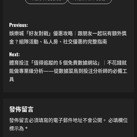
P
Previous:
o
娛樂城「好友對戰」優惠攻略｜跟朋友一起玩有額外獎
金？組隊活動、私人房、社交優惠的完整指南
s
Next:
t
體育投注「值得追蹤的 5 個免費數據網站」｜不花錢就
n
能做專業級分析——從數據菜鳥到投注分析師的必備工
具
a
v
發佈留言
i
發佈留言必須填寫的電子郵件地址不會公開。
必填欄位
g
標示為
*