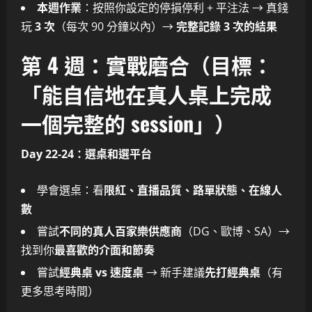
本週作業
：按照你設定的停損停利 + 平注法 → 真錢
玩
3 次
（每次 90 分鐘以內）→
完整記錄 3 次的結果
第 4 週：實戰磨合（目標：
「能自信地在真人桌上完成
一個完整的 session」）
Day 22-24：選桌和選平台
學會選桌：看
限紅、直播品質、路單狀態、在線人
數
嘗試
不同的真人百家樂供應商
（DG、歐博、SA）→
找到你
最喜歡的介面和節奏
嘗試
經典桌 vs 速度桌
→ 新手建議
先打經典桌
（有
更多思考時間）