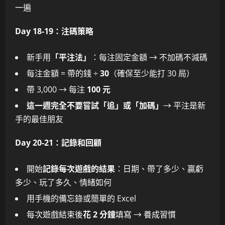
一遍
Day 18-19：注碼策略
新手用
「平注法」
：每注固定金額 → 不加碼不減碼
每注金額 = 帶的錢 ÷
30
（確保至少能打 30 局）
帶 3,000 → 每注
100 元
這一週完全不要嘗試「追」或「加碼」
→ 平注是新
手的最佳朋友
Day 20-21：記錄和回顧
開始
記錄每次遊戲的結果
：日期、帶了多少、贏虧
多少、玩了多久、情緒如何
用手機的備忘錄或簡單的 Excel
每次遊戲結束後
花 2 分鐘
填寫 → 養成習慣