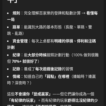
規則
：完全理解百家樂的發牌和點數計算 →
看懂每
一局
路單
：能識別大路的基本形態（長龍、單跳、雙
跳、亂路）
資金管理
：每次上桌都有
明確的停損、停利和注碼
計劃
紀律
：能
大部分時候
按照計劃行動（100% 做到很難
但
70%+ 就很好了
）
記錄
：養成了
每次遊戲後記錄
的習慣
情緒
：知道自己的
「弱點」在哪裡
（連輸時？連贏
時？深夜時？）
這些
不會讓你「變成贏家」
——但它們讓你成為一個
「有紀律的玩家」
。而有紀律的玩家
虧得比沒紀律的少