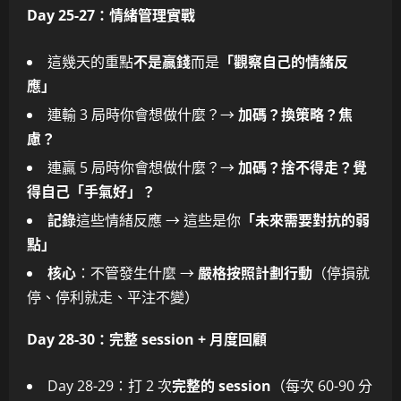
Day 25-27：情緒管理實戰
這幾天的重點
不是贏錢
而是
「觀察自己的情緒反
應」
連輸 3 局時你會想做什麼？→
加碼？換策略？焦
慮？
連贏 5 局時你會想做什麼？→
加碼？捨不得走？覺
得自己「手氣好」？
記錄
這些情緒反應 → 這些是你
「未來需要對抗的弱
點」
核心
：不管發生什麼 →
嚴格按照計劃行動
（停損就
停、停利就走、平注不變）
Day 28-30：完整 session + 月度回顧
Day 28-29：打 2 次
完整的 session
（每次 60-90 分