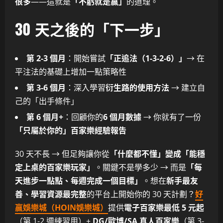
很多
——這就是
「不虧就是贏」
的道理。
30 天之後的「下一步」
第 2-3 個月
：開始嘗試
「正追法（1-3-2-6）」
→ 在
平注法的基礎上增加一點策略性
第 3-6 個月
：深入學習
衍生路的使用方法
→ 建立自
己的「出手條件」
第 6 個月+
：回顧你的
6 個月數據
→ 你就有了一份
「只屬於你的」百家樂經驗報告
30 天不長 → 但足夠讓你從
「什麼都不懂」變成「能穩
定上桌的百家樂玩家」
。關鍵不是學多少 → 而是
「每
天進步一點點、每週完成一個目標」
。想在
新手最友
善、學習資源最完整
的平台上開始你的 30 天計劃？
好
贏娛樂城（HOIN娛樂城）
提供
電子百家樂最低 5 元起
（第 1-2 週練習用）+
DG/歐博/SA 真人百家樂
（第 3-