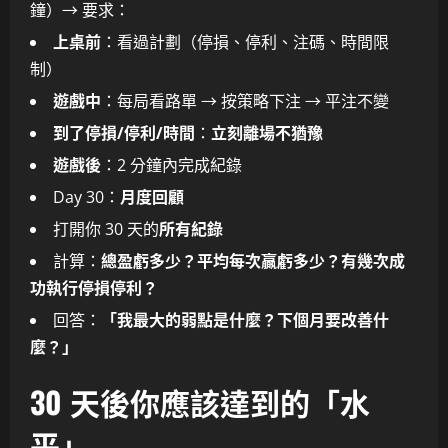
鐘）→ 要求：
上桌前
：看過計劃（停損、停利、注碼、時間限
制）
遊戲中
：每局看路單 → 按策略下注 → 平注不變
到了停損/停利/時間
：
立刻離場不猶豫
遊戲後
：2 分鐘內完成紀錄
Day 30：
月度回顧
打開你 30 天的
所有紀錄
計算：
總盈虧多少？平均每次贏虧多少？有幾次成
功執行停損停利？
回答：
「我最大的弱點是什麼？下個月要改善什
麼？」
30 天後你應該達到的「水
平」