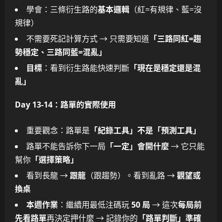
學會：三條衍生路的
基本邏輯
（紅=有規律、藍=沒
規律）
不需要死記計算方式 → 只需要知道
「三路同紅=趨
勢穩定、三路同藍=混亂」
目標
：看到衍生路能快速判斷
「現在是穩定還是混
亂」
Day 13-14：路單的實際使用
重要觀念：路單是
「紀錄工具」不是「預測工具」
路單不能告訴你下一局
「一定」會開什麼
→ 它只能
幫你
「選擇策略」
看到長龍 →
跟龍
（跟趨勢）。看到亂路 →
觀望或
換桌
本週作業
：繼續用最低注碼玩
50 局
→ 這次
每局前
先看路單
再決定押什麼 → 記錄你的
「路單判斷」準確