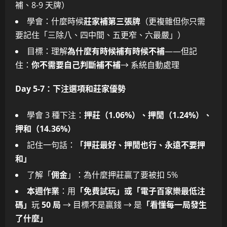
補、8-9 天牌）
學會：什麼時候
莊家補第三張牌
（更複雜但你只需
要記住「三除八、四中間、五更窄、六最嚴」）
目標：理解
為什麼有時候補有時候不補
——但記
住：
你不需要自己判斷補不補
→ 系統自動處理
Day 5-7：下注選項和莊家優勢
學會 3 種下注：
押莊（1.06%）、押閒（1.24%）、
押和（14.36%）
記住一句話：
「押莊最好、押閒也行、永遠不要押
和」
了解「
佣金
」：為什麼押莊贏了要被扣 5%
本週作業
：用
「免費試玩」或「電子百家樂最低注
碼」
玩
50 局
→ 目標不是贏錢 → 是
「看懂每一局發生
了什麼」