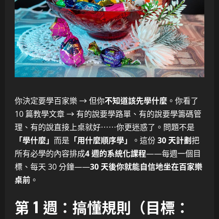
你決定要學百家樂 → 但你
不知道該先學什麼
。你看了
10 篇教學文章 → 有的說要學路單、有的說要學籌碼管
理、有的說直接上桌就好⋯⋯你更迷惑了。問題不是
「學什麼」
而是
「用什麼順序學」
。這份
30 天計劃
把
所有必學的內容排成
4 週的系統化課程
——每週一個目
標、每天 30 分鐘——
30 天後你就能自信地坐在百家樂
桌前
。
第 1 週：搞懂規則（目標：