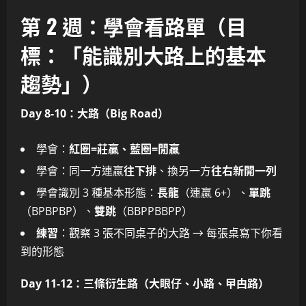
第 2 週：學會看路單（目
標：「能識別大路上的基本
趨勢」）
Day 8-10：大路（Big Road）
學會：
紅圈=莊贏、藍圈=閒贏
學會：同一方連贏
往下排
、換另一方
往右新開一列
學會識別 3 種基本形態：
長龍
（連贏 6+）、
單跳
（BPBPBP）、
雙跳
（BBPPBBPP）
練習
：觀察 3 張不同桌子的大路 → 每張桌寫下你看
到的形態
Day 11-12：三條衍生路（大眼仔、小路、曱甴路）