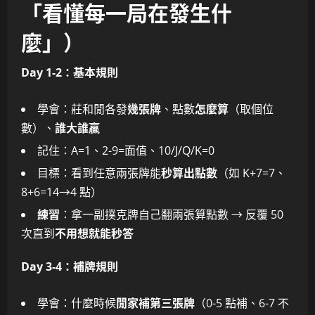
「看懂每一局在發生什
麼」）
Day 1-2：基本規則
學會：莊和閒各發
幾張牌
、點數
怎麼算
（取個位
數）、
誰大誰贏
記住：A=1、2-9=面值、10/J/Q/K=0
目標：看到任意兩張牌能
秒算出點數
（如 K+7=7、
8+6=14→4 點）
練習
：拿一副撲克牌自己翻兩張算點數 → 反覆 50
次直到
不用想就能秒答
Day 3-4：補牌規則
學會：什麼時候
閒家補第三張牌
（0-5 點補、6-7 不