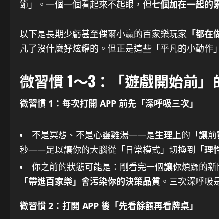
節」。一個一個看起來不起眼，但
七個加在一起的
以下是長期少虧甚至偶爾小贏的百家樂玩家
「都在
凡了沒什麼好炫耀的。但正是這些「平凡的小動作
微習慣 1～3：「遊戲開始前
微習慣 1：每次打開 APP 前先「深呼吸三次」
不是冥想、不是心靈雞湯——是
生理上
的「讓前
秒——足以讓你的大腦從「日常模式」切換到「
理
你之前的狀態可能是：剛看完一個讓你煩躁的新
「帶進百家樂」會污染你的決策品質
。三次深呼吸
微習慣 2：打開 APP 後「先看餘額再看牌桌」