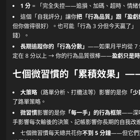
1 分
= 「完全失控——追損、加碼、超時、情緒
這個「自我評分」讓你
把「行為品質」跟「盈虧
但你做得很好）。也可能「行為 3 分但今天贏了
錢）。
長期追蹤你的「行為分數」
——如果月平均從 7
定在 8 分以上 → 你的行為品質很棒——
盈虧只是時
七個微習慣的「累積效果」—
大策略
（路單分析、打纜法等）影響的是你
「少
了路單策略。
微習慣
影響的是你
「每一手」的行為框架
——深
手影響每次輸後的決策、記帳影響你長期的自我改
七個微習慣每天總共花你
不到 5 分鐘
——但它們