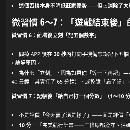
這個習慣本身不降低莊家優勢
——但它
消除了大
微習慣 6～7：「遊戲結束後
微習慣 6：離場後立刻「記五個數字」
關掉 APP 後
在 30 秒內
打開手機備忘錄記下五欄日記
/ 離場原因。
為什麼「立刻」？因為如果你「等一下再記」—
40 分鐘」其實打了 65 分鐘）、或乾脆「忘了記」
微習慣 7：記帳後「給自己打一個分數」（1～10 
不是評價「今天贏了還是輸了」——而是評價
「
10 分
= 「完美執行計畫——三條線都遵守、注