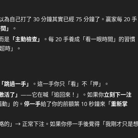
為自己打了 30 分鐘其實已經 75 分鐘了。贏家每 20 手
時間」
。
而是
「主動檢查」
。每 20 手養成「看一眼時間」的習慣
覺超時」。
「跳過一手」
。這一手你只「看」不「押」。
激活了」
——它在喊「追回來！」。如果你
立刻下一注
驅動」的。
停一手
給了你的前額葉 10 秒鐘來「
重新掌
略的」→ 正常下注。如果你停一手後覺得「我剛才只是