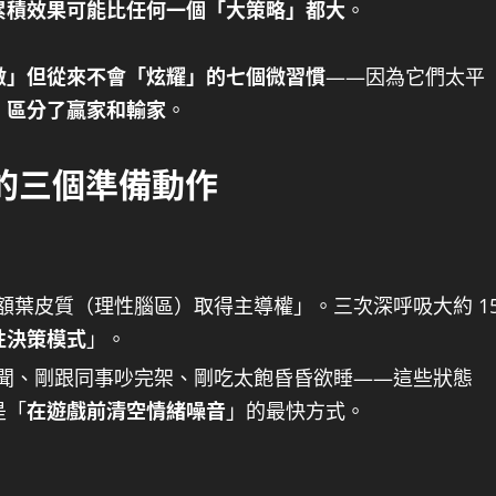
累積效果可能比任何一個「大策略」都大
。
做」但從來不會「炫耀」的七個微習慣
——因為它們太平
」
區分了贏家和輸家
。
」的三個準備動作
額葉皮質（理性腦區）取得主導權」。三次深呼吸大約 1
性決策模式
」。
聞、剛跟同事吵完架、剛吃太飽昏昏欲睡——這些狀態
是「
在遊戲前清空情緒噪音
」的最快方式。