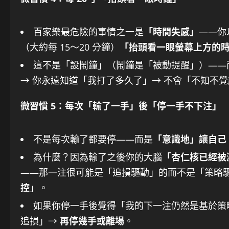
百家樂最危險的事情之一是
「時間失感」
——你以
（大約每 15～20 分鐘）
「抬頭看一眼螢幕上方的
這不是「設鬧鐘」（鬧鐘是「被動提醒」）——
→ 你永遠知道「我打了多久了」→ 不會「不知不
微習慣 5：每次「輸了一手」後「停一手不下注」
不是每次輸了都要停——而是
「意識地」讓自己
為什麼？因為輸了之後你的大腦
「杏仁核已經被
——那一注很可能是「追損驅動」的而不是「策略
控
」。
如果你停一手後覺得「我的下一注仍然是基於策
追損」→
再停幾手或離場
。