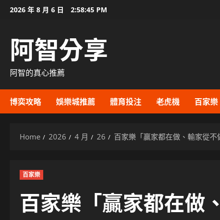
Skip
2026 年 8 月 6 日
2:58:46 PM
to
content
阿智分享
阿智的真心推薦
博奕攻略
娛樂城推薦
體育投注
老虎機
百家樂
Home
2026
4 月
26
百家樂「贏家都在做、輸家從不
百家樂
百家樂「贏家都在做