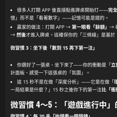
很多人打開 APP 後直接點進牌桌開始打——
完
憶」而不是「看著數字」——記憶可能是錯的。
贏家的做法：打開 APP →
第一眼看「餘額」
→
→
然後
才進入牌桌。這確保你的「三條線」是基於
微習慣 3：坐下後「數到 15 再下第一注」
你選好了一張桌、坐下來了——你的衝動是「
立
計面板、感受一下這張桌的「氛圍」。
這 15 秒不是在做「深度分析」——它是在做「
一局結果是什麼？」15 秒之後你下的第一注
比「衝
微習慣 4～5：「遊戲進行中
微習慣 4：每 20 手「抬頭看一眼時鐘」