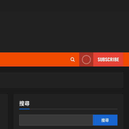
SUBSCRIBE
搜尋
搜尋