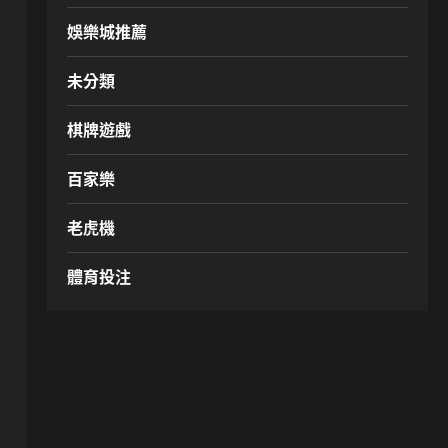
娛樂城推薦
未分類
）
棋牌遊戲
百家樂
老虎機
體育投注