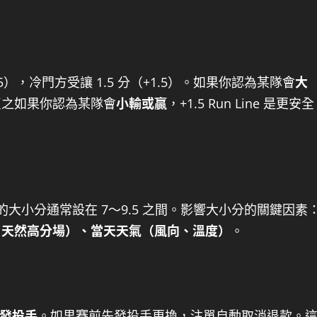
1.5），冷門方受讓 1.5 分（+1.5）。如果你認為某隊會
大
好很多。反之如果你認為某隊會
小輸或贏
，+1.5 Run Line 是更安全
 的大小分通常設在 7～9.5 之間。影響大小分的關鍵因素
ld 天然高分場）、當天天氣（風向、溫度）
。
發投手
。如果賽前先發投手更換，注單自動取消退款。