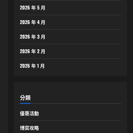
2026 年 5 月
2026 年 4 月
2026 年 3 月
2026 年 2 月
2026 年 1 月
分類
月
優惠活動
博奕攻略