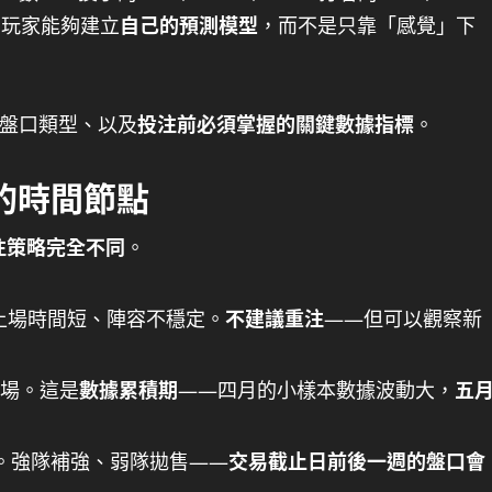
的玩家能夠建立
自己的預測模型
，而不是只靠「感覺」下
見盤口類型、以及
投注前必須掌握的關鍵數據指標
。
的時間節點
注策略完全不同
。
上場時間短、陣容不穩定。
不建議重注
——但可以觀察新
1 場。這是
數據累積期
——四月的小樣本數據波動大，
五
」。強隊補強、弱隊拋售——
交易截止日前後一週的盤口會