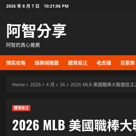
Skip
2026 年 8 月 7 日
10:21:07 PM
to
content
阿智分享
阿智的真心推薦
博奕攻略
娛樂城推薦
體育投注
老虎機
百家樂
Home
2026
4 月
26
2026 MLB 美國職棒大聯盟
體育投注
2026 MLB 美國職