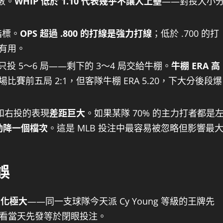
局數。
WHIP 低於 1.10 代表幾乎不讓人上壘
——對投大小
指標。
OPS 超過 .800 的打線是強力打線
；低於 .700 的打
常有用。
投 5～6 局——剩下的 3～4 局交給牛棚。
牛棚 ERA 高
比賽前五局 2:1，但客隊牛棚 ERA 5.20，下大分後段爆
和右投的表現
差距巨大
。如果某隊 70% 的主力打者都是
動降一個檔次
。這是 MLB 投注中最容易被忽略但影響最
誤
變化極大
——同一支球隊今天派 Cy Young 等級的王牌先
績不看當天先發等於閉眼投注。