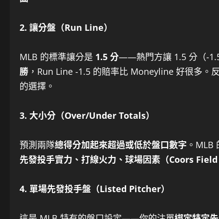
2. 讓分盤（Run Line）
MLB 的標準讓分是
1.5 分
——熱門方讓 1.5 分（-
勝
，Run Line -1.5 的賠率比 Moneyline 
的選擇。
3. 大小分（Over/Under Totals）
預測兩隊
總得分加起來超過或低於盤口數字
。MLB
先發投手實力、打線火力、球場因素（Coors Fie
4. 單場先發投手盤（Listed Pitcher）
這是 MLB 特有的盤口設定——你的注單
綁定特定先