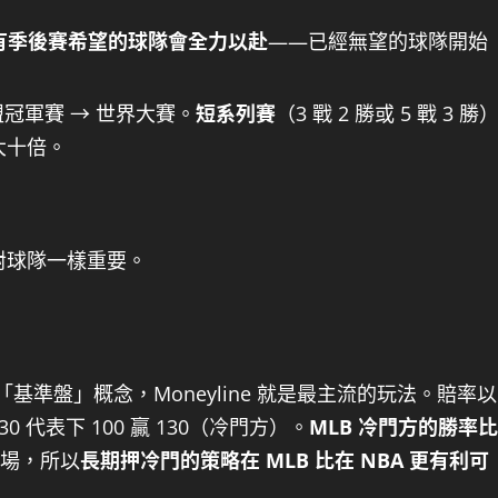
有季後賽希望的球隊會全力以赴
——已經無望的球隊開始
盟冠軍賽 → 世界大賽。
短系列賽
（3 戰 2 勝或 5 戰 3 勝
大十倍。
對球隊一樣重要。
「基準盤」概念，Moneyline 就是最主流的玩法。賠率以
30 代表下 100 贏 130（冷門方）。
MLB 冷門方的勝率比
幾場，所以
長期押冷門的策略在 MLB 比在 NBA 更有利可