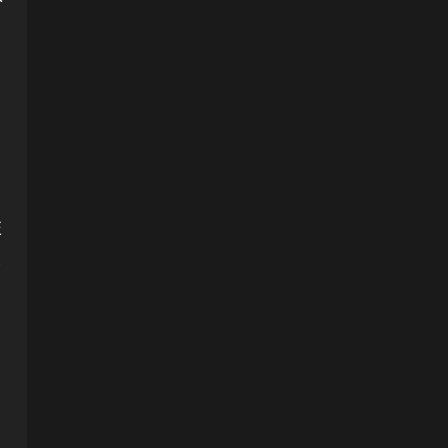
分
左
大