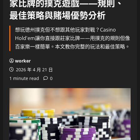
家比牌的撲克遊戲——規則、
最佳策略與賭場優勢分析
想玩德州撲克但不想跟其他玩家對戰？Casino
Hold'em讓你直接跟莊家比牌——用撲克的規則但像
百家樂一樣簡單。本文教你完整的玩法和最佳策略。
worker
2026 年 4 月 21 日
1 minute read
0