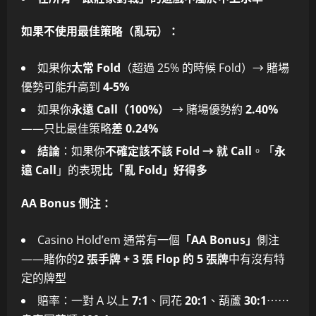
如果不使用最佳策略（亂玩）：
如果你
太常 Fold
（超過 25% 的時候 Fold）→ 賭場
優勢可能升高到
4-5%
如果你
永遠 Call（100%）
→ 賭場優勢約
2.40%
——只比最佳策略
差 0.24%
結論
：如果你
不確定該不該 Fold → 就 Call
。「
永
遠 Call
」的表現
比「亂 Fold」好得多
AA Bonus 側注：
Casino Hold’em 通常有一個
「AA Bonus」
側注
——賭你的
2 張手牌 + 3 張 Flop 的 5 張牌
中有沒有特
定的牌型
賠率：一對 A 以上
7:1
、同花
20:1
、葫蘆
30:1
⋯⋯