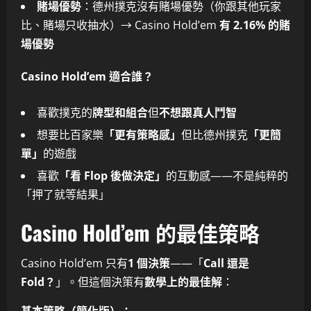
賭場優勢
：德州撲克沒有賭場優勢（你跟其他玩家
比、賭場只收抽水）→ Casino Hold’em
有 2.16% 的賭
場優勢
Casino Hold’em 適合誰？
喜歡撲克的
牌型和組合
但
不想跟真人鬥智
想要比百家樂
「更有策略感」
但比德州撲克
「更簡
單」
的遊戲
喜歡
「看 Flop 後做決定」
的互動感——不是純粹的
「押了就等結果」
Casino Hold’em 的最佳策略
Casino Hold’em 只有
1 個決策
——「
Call 還是
Fold？
」。但這個決策有
數學上的最佳解
：
基本策略（簡化版）：