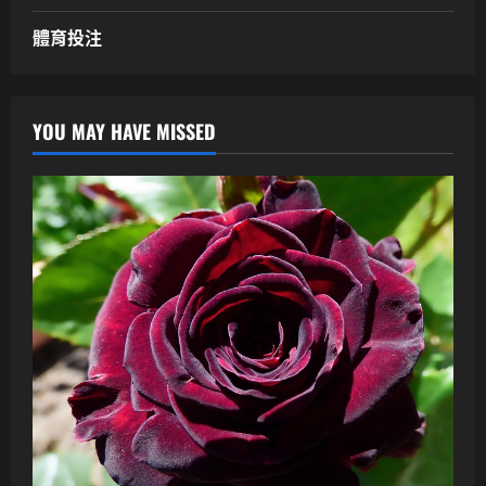
體育投注
YOU MAY HAVE MISSED