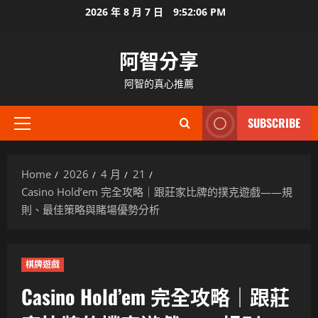
Skip
2026 年 8 月 7 日
9:52:08 PM
to
content
阿智分享
阿智的真心推薦
SUBSCRIBE
Primary
Menu
Home
2026
4 月
21
Casino Hold’em 完全攻略｜跟莊家比牌的撲克遊戲——規
則、最佳策略與賭場優勢分析
棋牌遊戲
Casino Hold’em 完全攻略｜跟莊