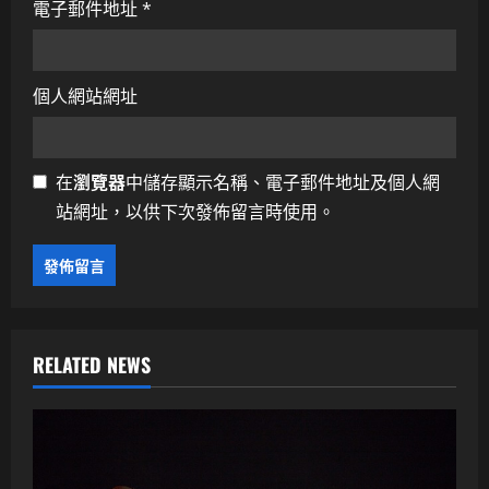
電子郵件地址
*
個人網站網址
在
瀏覽器
中儲存顯示名稱、電子郵件地址及個人網
站網址，以供下次發佈留言時使用。
RELATED NEWS