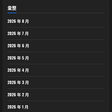
彙整
2026 年 8 月
2026 年 7 月
2026 年 6 月
2026 年 5 月
2026 年 4 月
2026 年 3 月
2026 年 2 月
2026 年 1 月