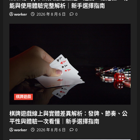
能與使用體驗完整解析｜新手選擇指南
worker
2026 年 8 月 6 日
0
棋牌遊戲
棋牌遊戲線上與實體差異解析：發牌、節奏、公
平性與體驗一次看懂｜新手選擇指南
worker
2026 年 8 月 6 日
0