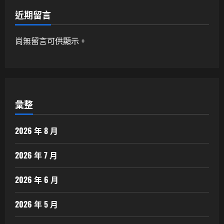
近期留言
尚無留言可供顯示。
彙整
2026 年 8 月
2026 年 7 月
2026 年 6 月
2026 年 5 月