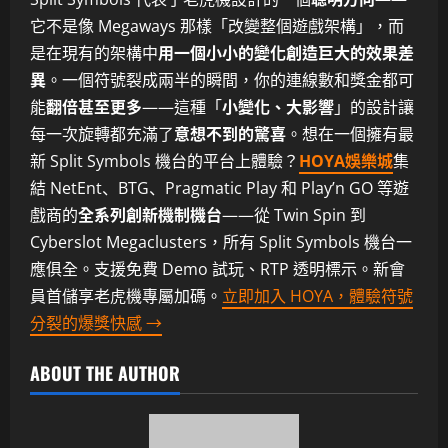
它不是像 Megaways 那樣「改變整個遊戲架構」，而
是在現有的架構中
用一個小小的變化創造巨大的效果差
異
。一個符號裂成兩半的瞬間，你的連線數和獎金都可
能
翻倍甚至更多
——這種「
小變化、大影響
」的設計讓
每一次旋轉都充滿了
意想不到的驚喜
。想在一個擁有最
新 Split Symbols 機台的平台上體驗？
HOYA娛樂城
集
結 NetEnt、BTG、Pragmatic Play 和 Play’n GO 等遊
戲商的
全系列創新機制機台
——從 Twin Spin 到
Cyberslot Megaclusters，所有 Split Symbols 機台一
應俱全。支援免費 Demo 試玩、RTP 透明標示。新會
員首儲享老虎機專屬加碼。
立即加入 HOYA，體驗符號
分裂的爆獎快感 →
ABOUT THE AUTHOR