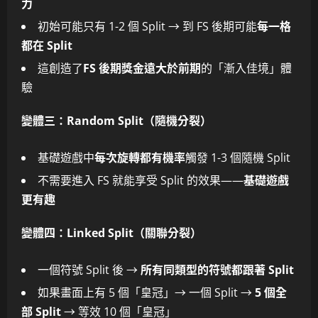
力
初始可能只有 1-2 個 Split → 到 FS 後期可能
每一格
都在 Split
這創造了
FS 後期獎金遠大於前期
的「漸入佳境」體
驗
變體三：Random Split（隨機分裂）
基礎遊戲中
每次旋轉都有機率
觸發 1-3 個隨機 Split
不需要進入 FS 就能享受 Split 的效果——
基礎遊戲
更有趣
變體四：Linked Split（關聯分裂）
一個符號 Split 後 →
所有同類型的符號都跟著 Split
如果畫面上有 5 個「皇冠」→ 一個 Split →
5 個全
部 Split
→ 等效 10 個「皇冠」