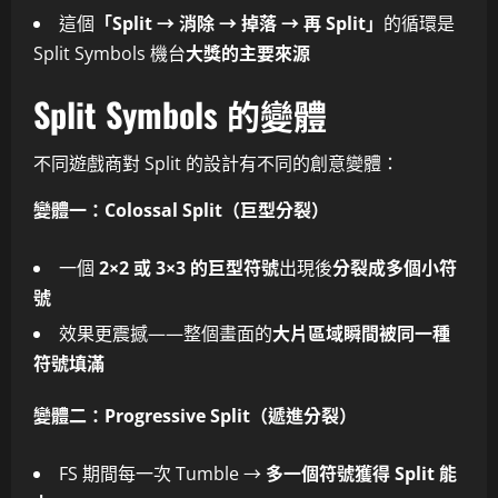
這個
「Split → 消除 → 掉落 → 再 Split」
的循環是
Split Symbols 機台
大獎的主要來源
Split Symbols 的變體
不同遊戲商對 Split 的設計有不同的創意變體：
變體一：Colossal Split（巨型分裂）
一個
2×2 或 3×3 的巨型符號
出現後
分裂成多個小符
號
效果更震撼——整個畫面的
大片區域瞬間被同一種
符號填滿
變體二：Progressive Split（遞進分裂）
FS 期間每一次 Tumble →
多一個符號獲得 Split 能