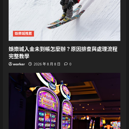
娛樂城推薦
娛樂城入金未到帳怎麼辦？原因排查與處理流程
完整教學
worker
2026 年 8 月 8 日
0