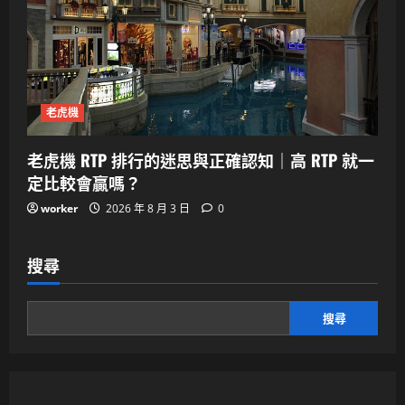
老虎機
老虎機 RTP 排行的迷思與正確認知｜高 RTP 就一
定比較會贏嗎？
worker
2026 年 8 月 3 日
0
搜尋
搜尋