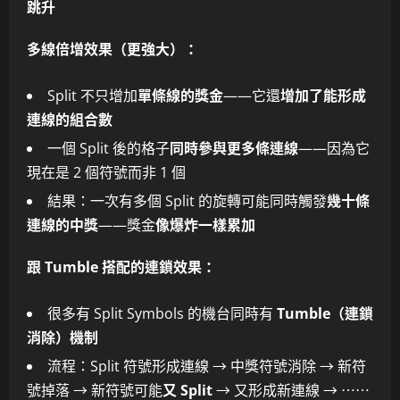
跳升
多線倍增效果（更強大）：
Split 不只增加
單條線的獎金
——它還
增加了能形成
連線的組合數
一個 Split 後的格子
同時參與更多條連線
——因為它
現在是 2 個符號而非 1 個
結果：一次有多個 Split 的旋轉可能同時觸發
幾十條
連線的中獎
——獎金
像爆炸一樣累加
跟 Tumble 搭配的連鎖效果：
很多有 Split Symbols 的機台同時有
Tumble（連鎖
消除）機制
流程：Split 符號形成連線 → 中獎符號消除 → 新符
號掉落 → 新符號可能
又 Split
→ 又形成新連線 → ⋯⋯