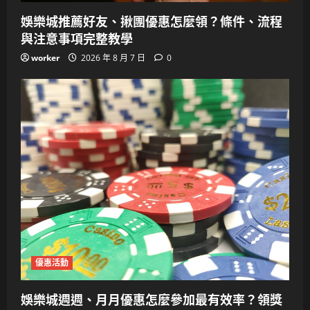
娛樂城推薦好友、揪團優惠怎麼領？條件、流程
與注意事項完整教學
worker
2026 年 8 月 7 日
0
優惠活動
娛樂城週週、月月優惠怎麼參加最有效率？領獎