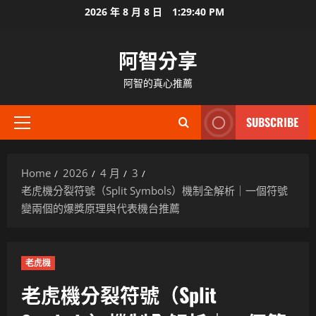
Skip
2026 年 8 月 8 日
1:29:41 PM
to
content
阿智分享
阿智的真心推薦
SUBSCRIBE
Primary
Menu
Home
2026
4 月
3
老虎機分裂符號（Split Symbols）機制全解析｜一個符號
變兩個的爆獎原理與代表機台推薦
老虎機
老虎機分裂符號（Split