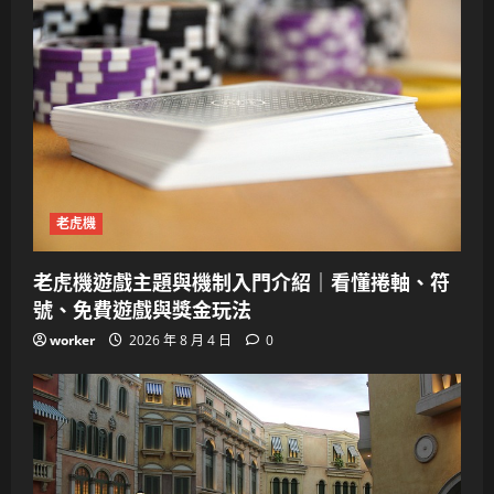
老虎機
老虎機遊戲主題與機制入門介紹｜看懂捲軸、符
號、免費遊戲與獎金玩法
worker
2026 年 8 月 4 日
0