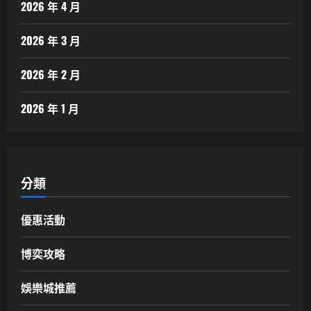
2026 年 4 月
2026 年 3 月
2026 年 2 月
2026 年 1 月
分類
優惠活動
博奕攻略
娛樂城推薦