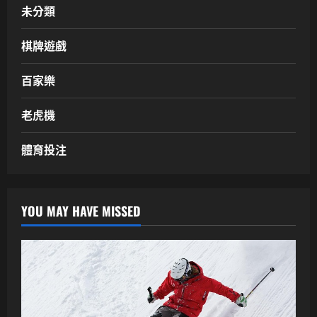
未分類
棋牌遊戲
百家樂
老虎機
體育投注
YOU MAY HAVE MISSED