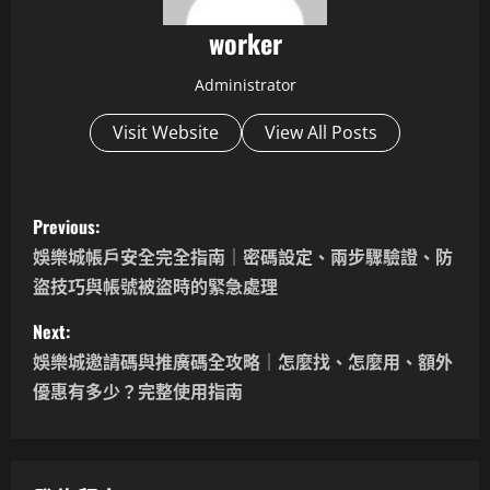
worker
Administrator
Visit Website
View All Posts
P
Previous:
o
娛樂城帳戶安全完全指南｜密碼設定、兩步驟驗證、防
盜技巧與帳號被盜時的緊急處理
s
Next:
t
娛樂城邀請碼與推廣碼全攻略｜怎麼找、怎麼用、額外
n
優惠有多少？完整使用指南
a