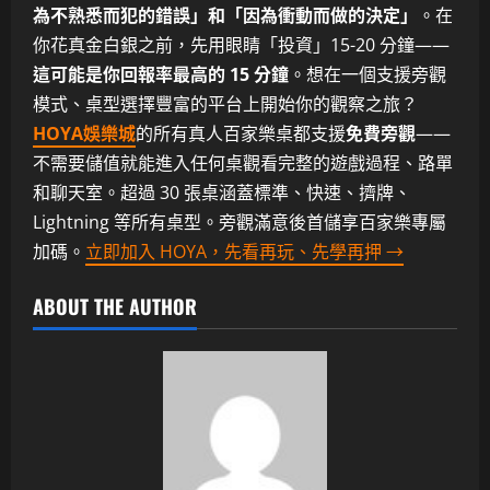
為不熟悉而犯的錯誤」和「因為衝動而做的決定」
。在
你花真金白銀之前，先用眼睛「投資」15-20 分鐘——
這可能是你回報率最高的 15 分鐘
。想在一個支援旁觀
模式、桌型選擇豐富的平台上開始你的觀察之旅？
HOYA娛樂城
的所有真人百家樂桌都支援
免費旁觀
——
不需要儲值就能進入任何桌觀看完整的遊戲過程、路單
和聊天室。超過 30 張桌涵蓋標準、快速、擠牌、
Lightning 等所有桌型。旁觀滿意後首儲享百家樂專屬
加碼。
立即加入 HOYA，先看再玩、先學再押 →
ABOUT THE AUTHOR