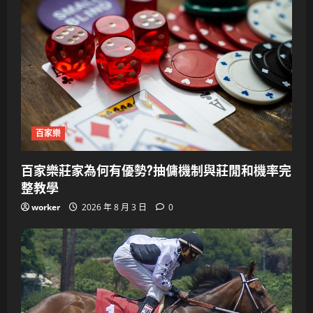
百家樂
百家樂莊家為何有優勢?抽傭機制與莊閒和機率完
整教學
worker
2026 年 8 月 3 日
0