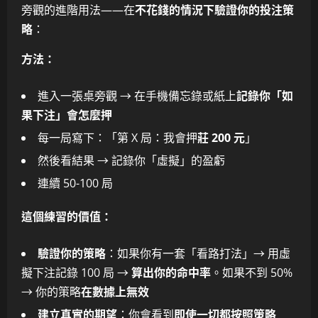
旁觀的進階用法——在
不花錢的情況下驗證你的投注策
略
：
方法：
進入一張桌旁觀 → 在手機備忘錄或紙上
記錄你「如
果下注」會怎麼押
每一局寫下：「第 X 局：我會押
莊 200 元
」
然後看結果 → 記錄你「虛擬」的盈虧
連續 50-100 局
這個練習的價值：
驗證你的策略
：如果你有一套「看路打法」→ 用虛
擬下注記錄 100 局 →
算出你的命中率
。如果不到 50%
→ 你的策略
在數據上無效
建立真實的期望
：你會看到
即使一切都按照策略