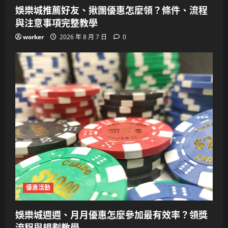
娛樂城推薦好友、揪團優惠怎麼領？條件、流程
與注意事項完整教學
worker
2026 年 8 月 7 日
0
優惠活動
娛樂城週週、月月優惠怎麼參加最有效率？領獎
流程與規劃教學