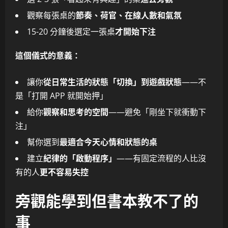
觀察每張桌的
節奏、荷官、在線人數和氣氛
15-20 分鐘後選定一張桌
才開始下注
這個儀式的意義：
讓你
從日常生活的狀態「切換」到遊戲狀態
——不
是「打開 APP 就開始押」
給你
觀察和思考的空間
——避免「剛坐下就衝動下
注」
幫你選到
最適合今天心情和狀態的桌
建立
紀律的「啟動程序」
——有固定流程的人比沒
有的人
更不容易失控
旁觀能學到但書本教不了的
事