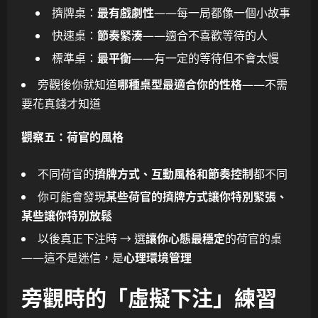
擠牌桌：
最有戲劇性
——每一局都像一個小故事
快速桌：
節奏緊湊
——適合不喜歡等待的人
標準桌：
最平衡
——有一定的等待但不會太慢
旁觀後你就知道
哪種桌型最適合你的性格
——不需
要花真錢才知道
觀察五：荷官的風格
不同荷官的
擠牌方式、互動風格和節奏控制
都不同
你可能會發現
某些荷官的擠牌方式讓你特別緊張、
某些讓你特別放鬆
以後真正下注時 → 選
讓你心態最穩定
的荷官的桌
——這不是迷信，是
心理環境管理
旁觀時的「虛擬下注」練習