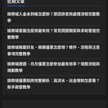
近期文章
娛樂城入金未到帳怎麼辦？原因排查與處理流程完整教
學
娛樂城客服怎麼用最有效？常見問題類型與求助管道完
整教學
娛樂城推薦好友、揪團優惠怎麼領？條件、流程與注意
事項完整教學
娛樂城週週、月月優惠怎麼參加最有效率？領獎流程與
規劃教學
娛樂城優惠陷阱完整解析：高流水、出金限制怎麼看？
新手避雷教學