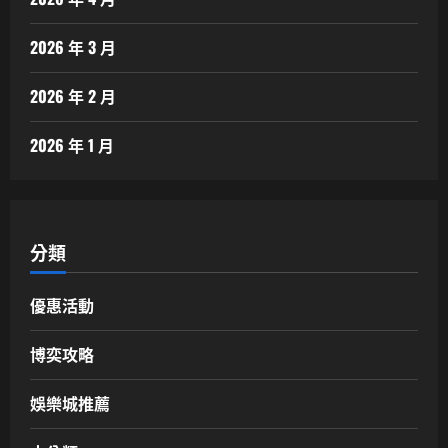
2026 年 3 月
2026 年 2 月
2026 年 1 月
分類
優惠活動
博奕攻略
娛樂城推薦