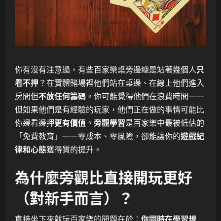
你有沒有注意過，有些百家樂桌旁邊總是站著幾個人
只
看不押
？在實體賭場裡他們站在桌邊、在線上他們進入
房間但
不放任何籌碼
。你可能覺得他們在浪費時間——
但如果他們是有經驗的玩家，他們正在做的事情可能比
你邊看邊押
更有價值
。
旁觀學習
是百家樂中最被低估的
「免費教育」——零成本、零風險，卻能讓你的
遊戲紀
律和心態
獲得質的提升。
為什麼旁觀比直接開玩更好
（對新手而言）？
直接坐下來就玩百家樂的問題在於：
你同時在學習規