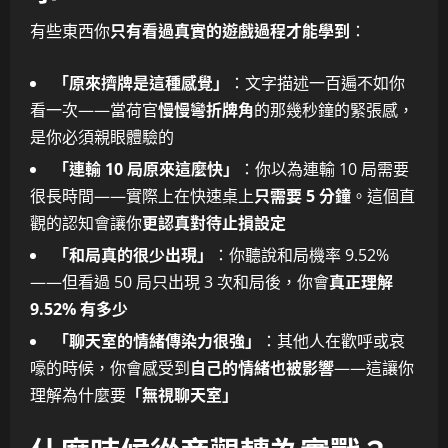
有些東西你
只有看過真實的遊戲過程才能學到
：
「原來擠牌是這種感覺」
：文字描述一百遍不如你
看一次——當荷官
慢慢彎折牌角
的那幾秒鐘的緊張感，
是你必須親眼體驗的
「連輸 10 局原來這麼快」
：你以為連輸 10 局需要
很長時間——實際上在快速桌上
只需要 5 分鐘
。這個直
觀的認知會讓你
更認真對待止損設定
「和局真的很少出現」
：你聽說和局機率 9.52%
——但看過 50 局只出現 3 次和局後，你會
真正理解
9.52% 有多少
「聊天室的情緒傳染力很強」
：其他人在歡呼或哀
嚎的時候，你會感受到
自己的情緒也被影響
——這讓你
理解為什麼要
「無視聊天室」