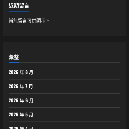
近期留言
尚無留言可供顯示。
彙整
2026 年 8 月
2026 年 7 月
2026 年 6 月
2026 年 5 月
2026 年 4 月