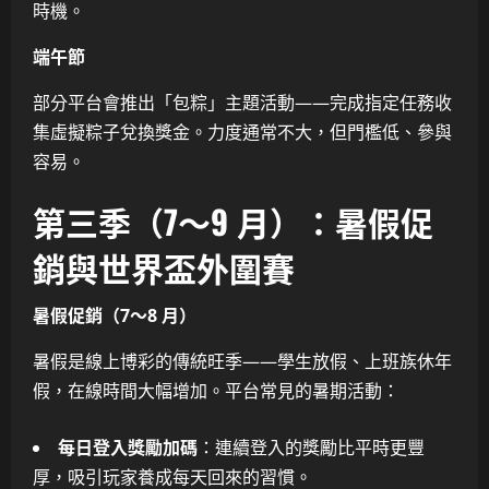
時機。
端午節
部分平台會推出「包粽」主題活動——完成指定任務收
集虛擬粽子兌換獎金。力度通常不大，但門檻低、參與
容易。
第三季（7～9 月）：暑假促
銷與世界盃外圍賽
暑假促銷（7～8 月）
暑假是線上博彩的傳統旺季——學生放假、上班族休年
假，在線時間大幅增加。平台常見的暑期活動：
每日登入獎勵加碼
：連續登入的獎勵比平時更豐
厚，吸引玩家養成每天回來的習慣。