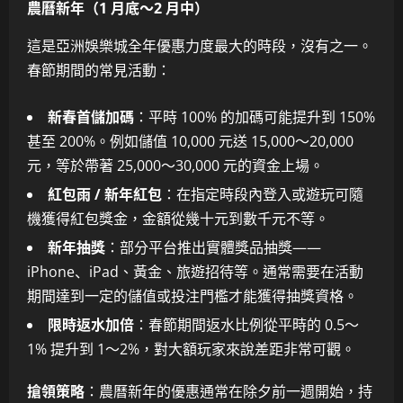
農曆新年（1 月底～2 月中）
這是亞洲娛樂城全年優惠力度最大的時段，沒有之一。
春節期間的常見活動：
新春首儲加碼
：平時 100% 的加碼可能提升到 150%
甚至 200%。例如儲值 10,000 元送 15,000～20,000
元，等於帶著 25,000～30,000 元的資金上場。
紅包雨 / 新年紅包
：在指定時段內登入或遊玩可隨
機獲得紅包獎金，金額從幾十元到數千元不等。
新年抽獎
：部分平台推出實體獎品抽獎——
iPhone、iPad、黃金、旅遊招待等。通常需要在活動
期間達到一定的儲值或投注門檻才能獲得抽獎資格。
限時返水加倍
：春節期間返水比例從平時的 0.5～
1% 提升到 1～2%，對大額玩家來說差距非常可觀。
搶領策略
：農曆新年的優惠通常在除夕前一週開始，持