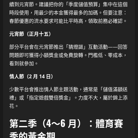
續到元宵節。建議把你的「季度儲值預算」集中在這個
時段使用，用最少的本金獲得最多的加碼。但要注意：
春節優惠的流水要求可能比平時高，領取前務必確認。
元宵節（正月十五）
部分平台會在元宵節推出「猜燈謎」互動活動——回答
問題即可獲得小額獎金或免費旋轉。門檻低、零成本，
看到就參加。
情人節（2 月 14 日）
少數平台會推出情人節主題活動，通常是「儲值滿額送
禮」或「指定遊戲雙倍獎金」。力度不大，屬於錦上添
花。
第二季（4～6 月）：體育賽
季的黃金期