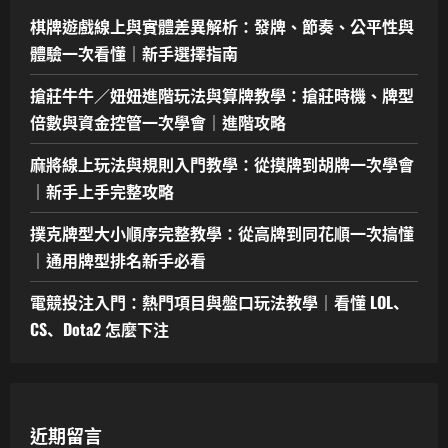
棋牌遊戲線上與實體差異解析：發牌、節奏、公平性與
體驗一次看懂｜新手選擇指南
搶莊牛牛／妞妞進階玩法與算牌教學：搶莊時機、牌型
倍數與資金控管一次學會｜進階攻略
麻將線上玩法與規則入門教學：從摸牌到胡牌一次學會
｜新手上手完整攻略
撲克牌型大小順序完整教學：從高牌到同花順一次搞懂
｜通用牌型排名新手必看
電競投注入門：熱門項目與盤口玩法教學｜看懂 LOL、
CS、Dota2 怎麼下注
近期留言