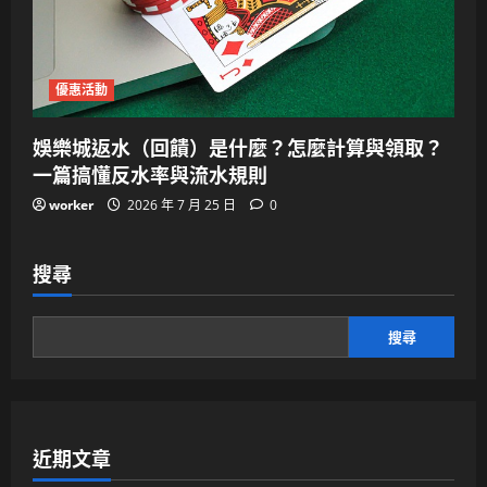
優惠活動
娛樂城返水（回饋）是什麼？怎麼計算與領取？
一篇搞懂反水率與流水規則
worker
2026 年 7 月 25 日
0
搜尋
搜尋
近期文章