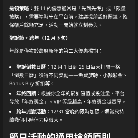
搶領策略
：雙 11 的優惠通常是「先到先得」或「限量
搶購」，需要準時守在平台前。建議提前設好鬧鐘，確
保帳戶餘額充足，活動一開始就立刻參與。
聖誕節 + 跨年（12 月下旬）
年終是僅次於農曆新年的第二大優惠檔期：
聖誕倒數日曆
：12 月 1 日到 25 日每天打開一格
「倒數日曆」獲得不同獎勵——免費旋轉、小額彩金、
Bonus Buy 折扣等。
年終回饋
：根據你全年的累計儲值或投注量，平台
發放「年終獎金」。VIP 等級越高，年終獎金越豐厚。
跨年派對活動
：12/31 當晚的限時加碼，通常只持
續幾個小時但力度很大。
節日活動的通用搶領原則