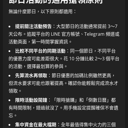
無論什麼節日，以下原則都適用：
提前關注活動預告
：大型節日的活動通常提前 3～7
天公布。追蹤平台的 LINE 官方帳號、Telegram 頻道或
活動頁面，第一時間掌握資訊。
比較不同平台的同期活動
：同一個節日，不同平台
的優惠力度可能差距很大。花 10 分鐘比較 2～3 個平台
的活動，選擇最划算的參與。
先算流水再領取
：節日優惠的加碼比例雖然更高，
但流水要求可能也跟著提高。確認你能輕鬆完成流水才
領取。
限時活動設鬧鐘
：「限時搶購」和「倒數日曆」都
有時間限制，錯過就沒了。用手機設定提醒確保不會遺
忘。
集中資金在最大檔期
：全年最值得集中火力的三個