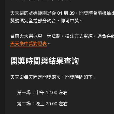
天天樂的號碼範圍是從
01 到 39
，開獎時會隨機抽
獎號碼完全或部分吻合，即可中獎。
目前天天樂採單一玩法制，投注方式單純，適合喜
天天樂中獎對照表
。
開獎時間與結果查詢
天天樂每天固定開獎兩次，開獎時間如下：
第一場：中午 12:00 左右
第二場：晚上 20:00 左右