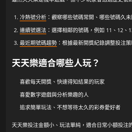
冷熱號分析
：觀察哪些號碼常開、哪些號碼久未
連續號選法
：選擇相鄰的號碼，例如 11、12、1
最近期號碼趨勢
：根據最新開獎紀錄調整投注策
天天樂適合哪些人玩？
喜歡每天開獎、快速得知結果的玩家
喜愛數字遊戲與分析樂趣的人
追求簡單玩法、不想等待太久的彩券愛好者
天天樂投注金額小、玩法單純，適合日常小額投注