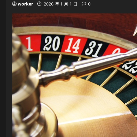
worker
2026 年 1 月 1 日
0