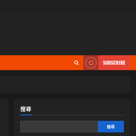
SUBSCRIBE
搜尋
搜尋