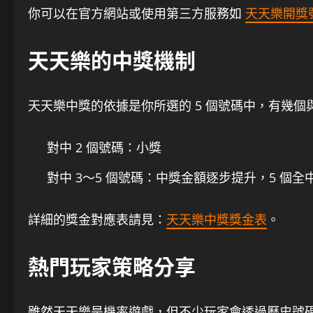
你可以在官方網站或使用第三方服務如
天天樂開獎
天天樂的中獎機制
天天樂中獎的依據是你所選的 5 個號碼中，有幾個
對中 2 個號碼：小獎
對中 3～5 個號碼：中獎金額逐步提升，5 個全
詳細的獎金對應表請見：
天天樂中獎獎金表
。
熱門玩家策略分享
雖然天天樂是機率遊戲，但不少玩家會透過歷史號