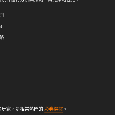
開
3
略
的玩家，是相當熱門的
彩券選擇
。